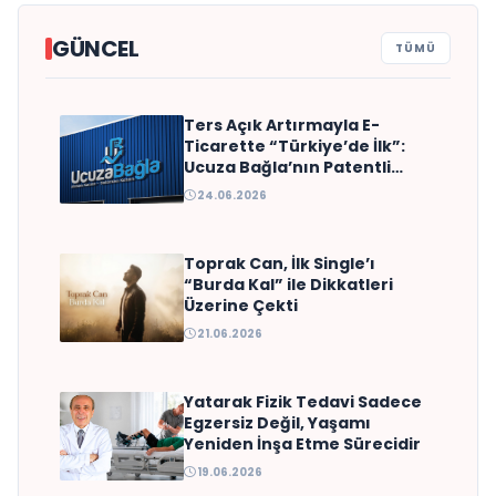
GÜNCEL
TÜMÜ
Ters Açık Artırmayla E-
ŞefKapında Brings Michelin-
Ticarette “Türkiye’de İlk”:
Quality Private Chef
Ucuza Bağla’nın Patentli
Modeli
Experiences to Homes, Villas
24.06.2026
and Yachts Across Turkey
Toprak Can, İlk Single’ı
“Burda Kal” ile Dikkatleri
Üzerine Çekti
21.06.2026
Yatarak Fizik Tedavi Sadece
Egzersiz Değil, Yaşamı
Yeniden İnşa Etme Sürecidir
19.06.2026