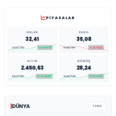
PIYASALAR
DOLAR
EURO
32,41
35,08
USD/TRY
▲ %+0,11
EUR/TRY
▼ %-0,14
ALTIN
GÜMÜŞ
2.450,63
28,24
XAU/TRY
▲ %+0,96
XAG/TRY
▲ %+1,65
DÜNYA
TÜMÜ