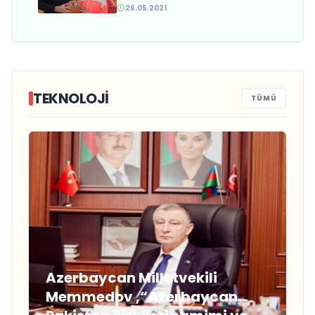
açıkladı
26.05.2021
TEKNOLOJİ
TÜMÜ
Azerbaycan Milletvekili
Memmedov ,“Azerbaycan