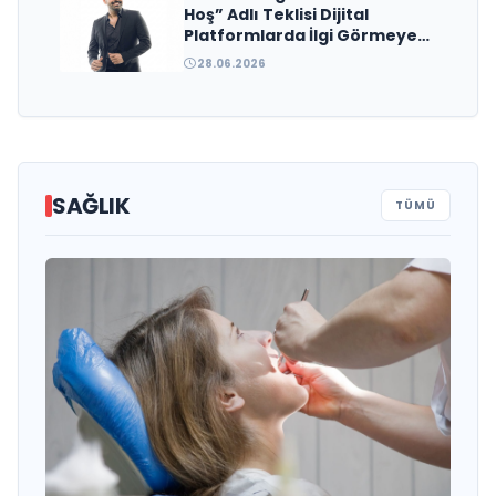
Hoş” Adlı Teklisi Dijital
Platformlarda İlgi Görmeye
Devam Ediyor
28.06.2026
SAĞLIK
TÜMÜ