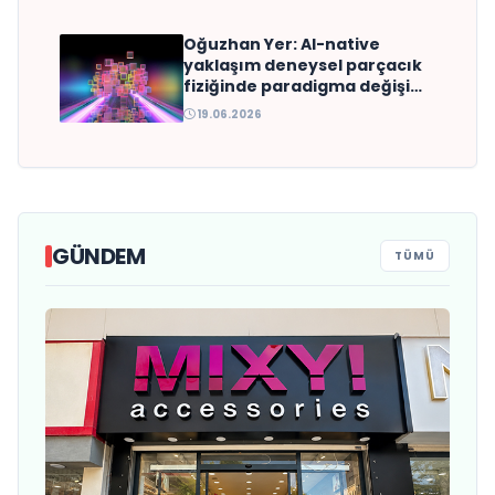
Oğuzhan Yer: AI-native
yaklaşım deneysel parçacık
fiziğinde paradigma değişimi
yaratabilir
19.06.2026
GÜNDEM
TÜMÜ