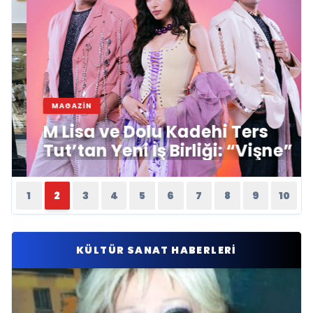
MAGAZİN
M Lisa ve Dolu Kadehi Ters
Tut’tan Yeni İş Birliği: “Vişne”
1
2
3
4
5
6
7
8
9
10
KÜLTÜR SANAT HABERLERI