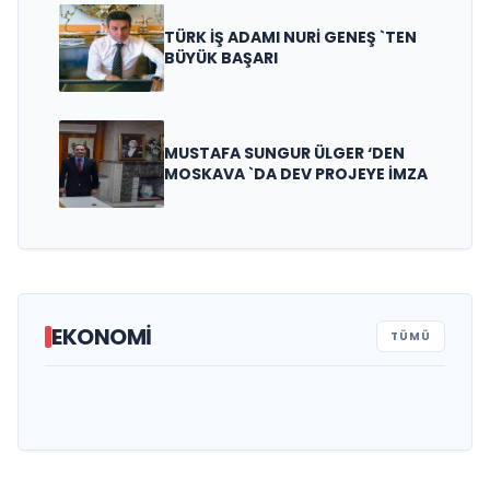
TÜRK İŞ ADAMI NURİ GENEŞ `TEN
BÜYÜK BAŞARI
MUSTAFA SUNGUR ÜLGER ‘DEN
MOSKAVA `DA DEV PROJEYE İMZA
TÜSİKON GENEL BAŞKANI ORHAN
EKONOMİ
TÜMÜ
BEŞİKTEPE`DEN RAMAZAN AYI VE
AZİZ AKKUŞ `TAN “KÛT’ÜL-AMÂRE ZAFERİ”
BAŞKAN BAHRİ EKİNCİ, ALTERNATİF ÜRÜN
KUTLAMA MESAJI
ESNAFA DESTEK MESAJI
YETİŞTİREN ÇİFTÇİLERİMİZİN HER ZAMAN
YANINDAYIZ