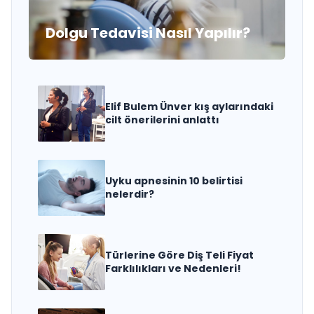
Dolgu Tedavisi Nasıl Yapılır?
Elif Bulem Ünver kış aylarındaki
cilt önerilerini anlattı
Uyku apnesinin 10 belirtisi
nelerdir?
Türlerine Göre Diş Teli Fiyat
Farklılıkları ve Nedenleri!