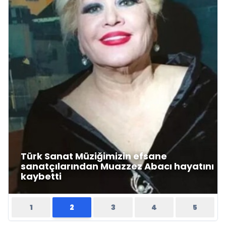
Türk Sanat Müziğimizin efsane
sanatçılarından Muazzez Abacı hayatını
kaybetti
1
2
3
4
5