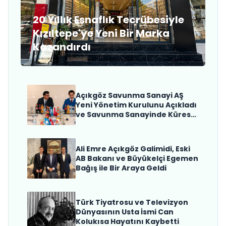
20 Yıllık Esnaflık Tecrübesiyle
Kızıltepe'ye Yeni Bir Marka
Kazandırdı
Açıkgöz Savunma Sanayi AŞ
Yeni Yönetim Kurulunu Açıkladı
ve Savunma Sanayinde Küresel
Vizyon Vurgusu
Ali Emre Açıkgöz Galimidi, Eski
AB Bakanı ve Büyükelçi Egemen
Bağış ile Bir Araya Geldi
Türk Tiyatrosu ve Televizyon
Dünyasının Usta İsmi Can
Kolukısa Hayatını Kaybetti