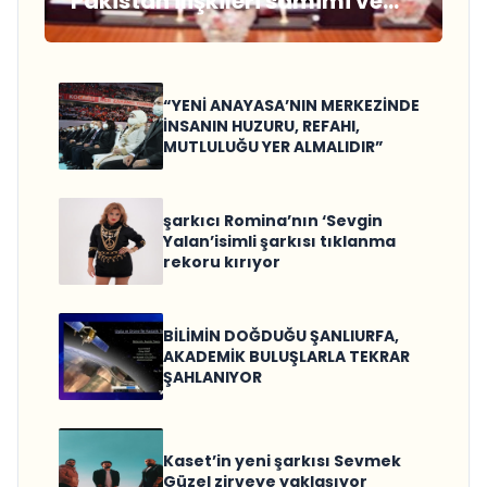
Pakistan ilişkileri samimi ve
sağlam temellere
dayanmaktadır”
“YENİ ANAYASA’NIN MERKEZİNDE
İNSANIN HUZURU, REFAHI,
MUTLULUĞU YER ALMALIDIR”
şarkıcı Romina’nın ‘Sevgin
Yalan’isimli şarkısı tıklanma
rekoru kırıyor
BİLİMİN DOĞDUĞU ŞANLIURFA,
AKADEMİK BULUŞLARLA TEKRAR
ŞAHLANIYOR
Kaset’in yeni şarkısı Sevmek
Güzel zirveye yaklaşıyor