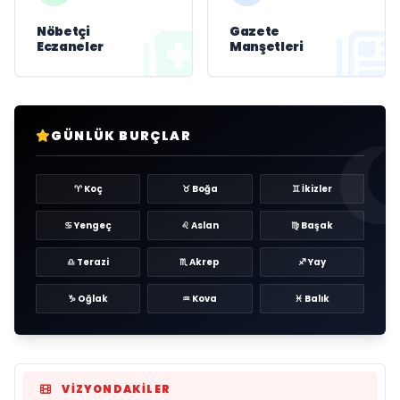
Nöbetçi
Gazete
Eczaneler
Manşetleri
GÜNLÜK BURÇLAR
♈ Koç
♉ Boğa
♊ İkizler
♋ Yengeç
♌ Aslan
♍ Başak
♎ Terazi
♏ Akrep
♐ Yay
♑ Oğlak
♒ Kova
♓ Balık
VIZYONDAKILER