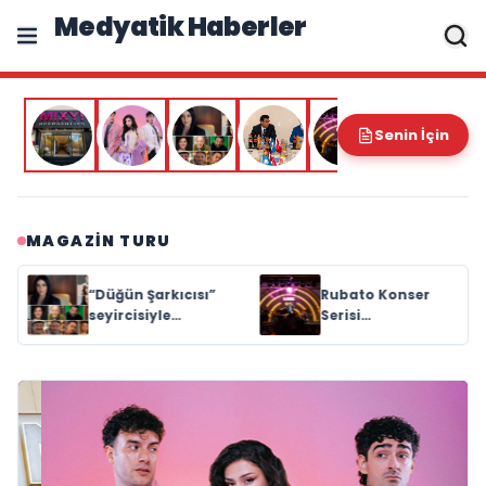
Medyatik Haberler
Senin İçin
MAGAZIN TURU
Rubato Konser
Yonca Samlı ‘dan
Serisi
İkinci Tekli
Müzikseverlerle
“Donacaksın
Buluşmaya
Sevgilim “
Devam Ediyor
yayımlandı