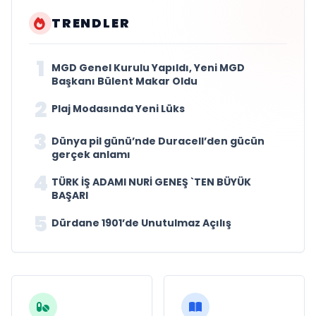
TRENDLER
1
MGD Genel Kurulu Yapıldı, Yeni MGD
Başkanı Bülent Makar Oldu
2
Plaj Modasında Yeni Lüks
3
Dünya pil günü’nde Duracell’den gücün
gerçek anlamı
4
TÜRK İŞ ADAMI NURİ GENEŞ `TEN BÜYÜK
BAŞARI
5
Dürdane 1901’de Unutulmaz Açılış