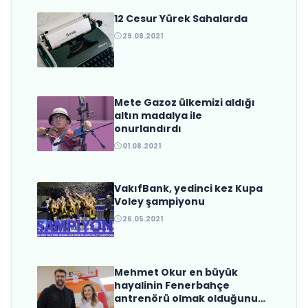
12 Cesur Yürek Sahalarda
Trabzonspor’dan Beklenen
29.08.2021
Hamle Geldi
Mete Gazoz ülkemizi aldığı
altın madalya ile
onurlandırdı
01.08.2021
VakıfBank, yedinci kez Kupa
Voley şampiyonu
26.05.2021
Mehmet Okur en büyük
hayalinin Fenerbahçe
antrenörü olmak olduğunu