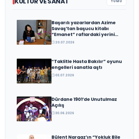
KÜLTÜR VE SANAT
TÜMÜ
Başarılı yazarlardan Azime
Edebiyat Dünyasında Bir Genç
Savaş’tan başucu kitabı
Deha Doğuyor: Dilruba Engin
“Emanet” raflardaki yerini
aldı
ve Zift Karası Evreni ‘AVENOİR’
20.07.2026
“Taklitle Hasta Bakılır” oyunu
engelleri sanatla aştı
03.07.2026
Dürdane 1901’de Unutulmaz
Açılış
30.06.2026
Bülent Nargaz’ın “Yokluk Bile