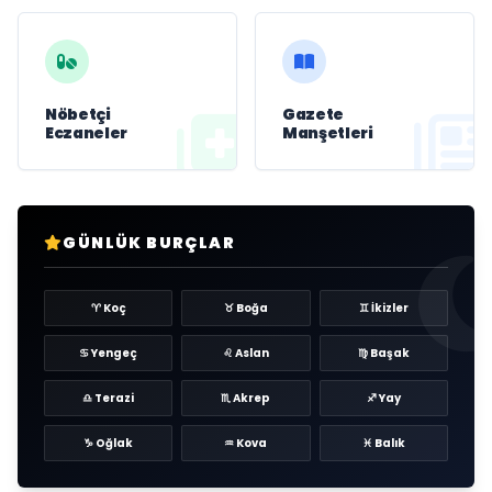
Nöbetçi
Gazete
Eczaneler
Manşetleri
GÜNLÜK BURÇLAR
♈ Koç
♉ Boğa
♊ İkizler
♋ Yengeç
♌ Aslan
♍ Başak
♎ Terazi
♏ Akrep
♐ Yay
♑ Oğlak
♒ Kova
♓ Balık