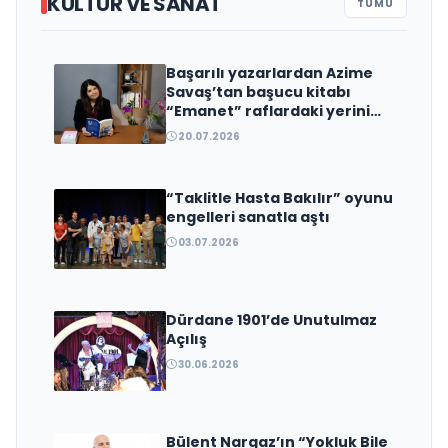
KÜLTÜR VE SANAT
TÜMÜ
Başarılı yazarlardan Azime
Edebiyat Dünyasında Bir Genç
Savaş’tan başucu kitabı
Deha Doğuyor: Dilruba Engin
“Emanet” raflardaki yerini
aldı
ve Zift Karası Evreni ‘AVENOİR’
20.07.2026
“Taklitle Hasta Bakılır” oyunu
engelleri sanatla aştı
03.07.2026
Dürdane 1901’de Unutulmaz
Açılış
30.06.2026
Bülent Nargaz’ın “Yokluk Bile