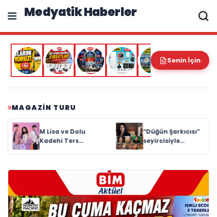
Medyatik Haberler
Senin İçin
MAGAZIN TURU
“Düğün Şarkıcısı”
Rubato Konser
seyircisiyle
Serisi
buluşmak için gün
Müzikseverlerle
sayıyor
Buluşmaya
Devam Ediyor