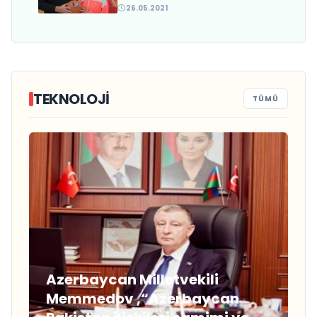
açıkladı
26.05.2021
TEKNOLOJİ
TÜMÜ
Azerbaycan Milletvekili
Memmedov ,“Azerbaycan