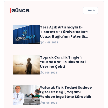
GÜNCEL
TÜMÜ
Ters Açık Artırmayla E-
ŞefKapında Brings Michelin-
Ticarette “Türkiye’de İlk”:
Quality Private Chef
Ucuza Bağla’nın Patentli
Modeli
Experiences to Homes, Villas
24.06.2026
and Yachts Across Turkey
Toprak Can, İlk Single’ı
“Burda Kal” ile Dikkatleri
Üzerine Çekti
21.06.2026
Yatarak Fizik Tedavi Sadece
Egzersiz Değil, Yaşamı
Yeniden İnşa Etme Sürecidir
19.06.2026