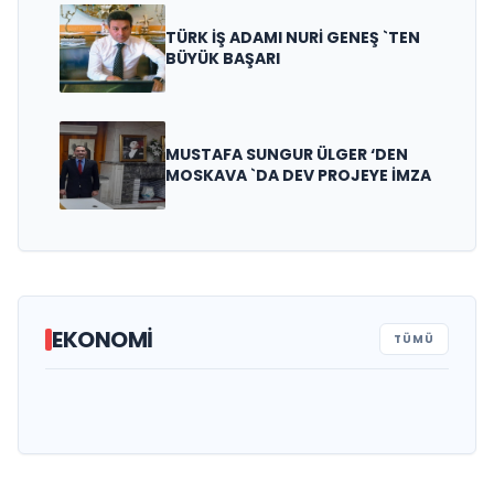
TÜRK İŞ ADAMI NURİ GENEŞ `TEN
BÜYÜK BAŞARI
MUSTAFA SUNGUR ÜLGER ‘DEN
MOSKAVA `DA DEV PROJEYE İMZA
TÜSİKON GENEL BAŞKANI ORHAN
EKONOMİ
TÜMÜ
BEŞİKTEPE`DEN RAMAZAN AYI VE
AZİZ AKKUŞ `TAN “KÛT’ÜL-AMÂRE ZAFERİ”
BAŞKAN BAHRİ EKİNCİ, ALTERNATİF ÜRÜN
KUTLAMA MESAJI
ESNAFA DESTEK MESAJI
YETİŞTİREN ÇİFTÇİLERİMİZİN HER ZAMAN
YANINDAYIZ