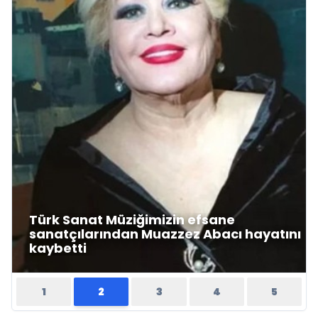
Türk Sanat Müziğimizin efsane
sanatçılarından Muazzez Abacı hayatını
kaybetti
1
2
3
4
5