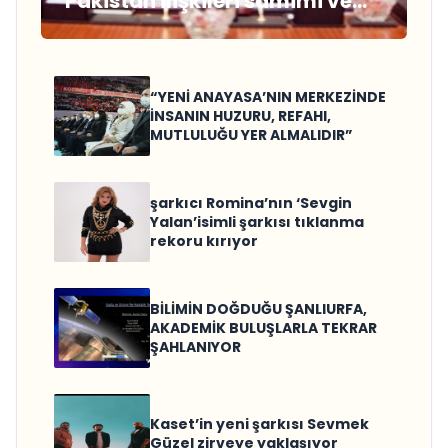
Pakistan ilişkileri samimi ve
sağlam temellere
dayanmaktadır”
“YENİ ANAYASA’NIN MERKEZİNDE
İNSANIN HUZURU, REFAHI,
MUTLULUĞU YER ALMALIDIR”
şarkıcı Romina’nın ‘Sevgin
Yalan’isimli şarkısı tıklanma
rekoru kırıyor
BİLİMİN DOĞDUĞU ŞANLIURFA,
AKADEMİK BULUŞLARLA TEKRAR
ŞAHLANIYOR
Kaset’in yeni şarkısı Sevmek
Güzel zirveye yaklaşıyor