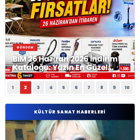
GÜNDEM
BİM 26 Haziran 2026 İndirim
Kataloğu: Yazın En Güzel
Fırsatlarını Kaçırmayın!
1
2
3
4
5
6
7
8
9
10
KÜLTÜR SANAT HABERLERI