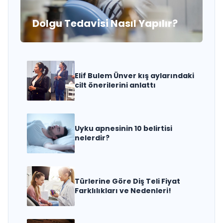
Dolgu Tedavisi Nasıl Yapılır?
Elif Bulem Ünver kış aylarındaki
cilt önerilerini anlattı
Uyku apnesinin 10 belirtisi
nelerdir?
Türlerine Göre Diş Teli Fiyat
Farklılıkları ve Nedenleri!