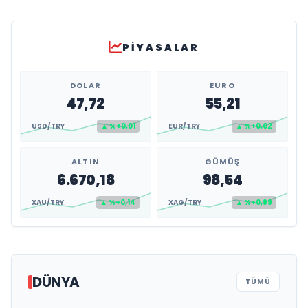
PIYASALAR
DOLAR
EURO
47,72
55,21
USD/TRY
▲ %+0,01
EUR/TRY
▲ %+0,02
ALTIN
GÜMÜŞ
6.670,18
98,54
XAU/TRY
▲ %+0,14
XAG/TRY
▲ %+0,99
DÜNYA
TÜMÜ