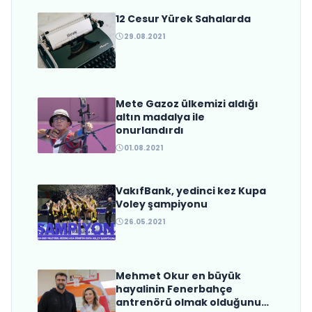
12 Cesur Yürek Sahalarda
Trabzonspor’dan Beklenen
29.08.2021
Hamle Geldi
Mete Gazoz ülkemizi aldığı
altın madalya ile
onurlandırdı
01.08.2021
VakıfBank, yedinci kez Kupa
Voley şampiyonu
26.05.2021
Mehmet Okur en büyük
hayalinin Fenerbahçe
antrenörü olmak olduğunu