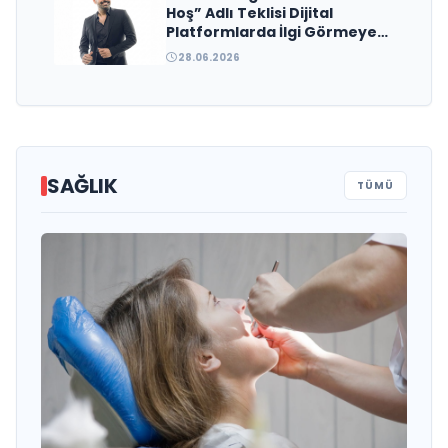
Hoş” Adlı Teklisi Dijital
Platformlarda İlgi Görmeye
Devam Ediyor
28.06.2026
SAĞLIK
TÜMÜ