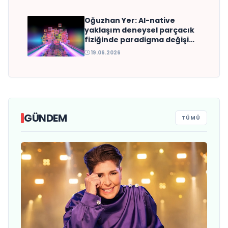
Oğuzhan Yer: AI-native
yaklaşım deneysel parçacık
fiziğinde paradigma değişimi
yaratabilir
19.06.2026
GÜNDEM
TÜMÜ