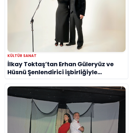
KÜLTÜR SANAT
İlkay Toktaş’tan Erhan Güleryüz ve
Hüsnü Şenlendirici işbirliğiyle
duygusal bir aşk manifestosu: “Deliler
Gibi”