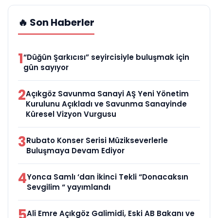
🔥 Son Haberler
1
“Düğün Şarkıcısı” seyircisiyle buluşmak için
gün sayıyor
2
Açıkgöz Savunma Sanayi AŞ Yeni Yönetim
Kurulunu Açıkladı ve Savunma Sanayinde
Küresel Vizyon Vurgusu
3
Rubato Konser Serisi Müzikseverlerle
Buluşmaya Devam Ediyor
4
Yonca Samlı ‘dan İkinci Tekli “Donacaksın
Sevgilim “ yayımlandı
5
Ali Emre Açıkgöz Galimidi, Eski AB Bakanı ve