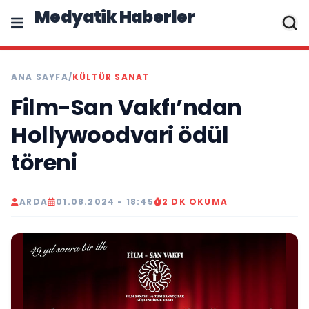
Medyatik Haberler
ANA SAYFA
/
KÜLTÜR SANAT
Film-San Vakfı’ndan
Hollywoodvari ödül
töreni
ARDA
01.08.2024 - 18:45
2 DK OKUMA