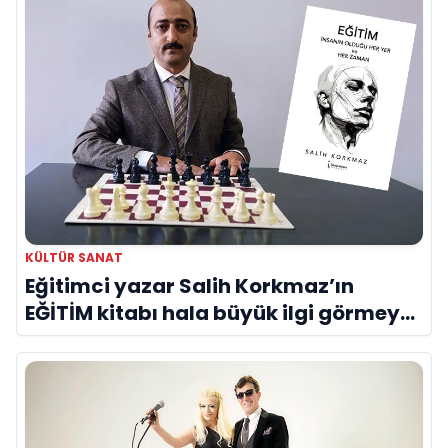
KÜLTÜR SANAT
Eğitimci yazar Salih Korkmaz’ın
EĞİTİM kitabı hala büyük ilgi görmeye
devam ediyor