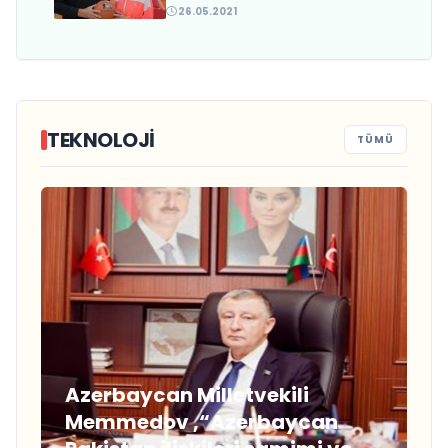
açıkladı
26.05.2021
TEKNOLOJİ
TÜMÜ
Azerbaycan Milletvekili
Memmedov ,“Azerbaycan