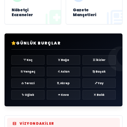
Nöbetçi
Gazete
Eczaneler
Manşetleri
GÜNLÜK BURÇLAR
♈ Koç
♉ Boğa
♊ İkizler
♋ Yengeç
♌ Aslan
♍ Başak
♎ Terazi
♏ Akrep
♐ Yay
♑ Oğlak
♒ Kova
♓ Balık
VIZYONDAKILER