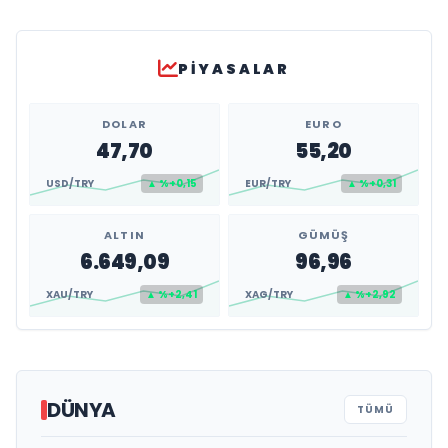
PIYASALAR
DOLAR
EURO
47,70
55,20
USD/TRY
▲ %+0,15
EUR/TRY
▲ %+0,31
ALTIN
GÜMÜŞ
6.649,09
96,96
XAU/TRY
▲ %+2,41
XAG/TRY
▲ %+2,92
DÜNYA
TÜMÜ