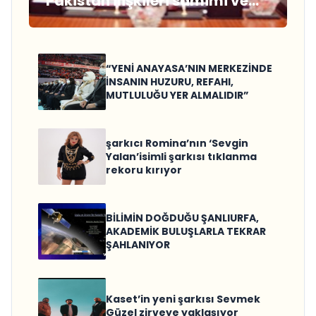
Pakistan ilişkileri samimi ve
sağlam temellere
dayanmaktadır”
“YENİ ANAYASA’NIN MERKEZİNDE
İNSANIN HUZURU, REFAHI,
MUTLULUĞU YER ALMALIDIR”
şarkıcı Romina’nın ‘Sevgin
Yalan’isimli şarkısı tıklanma
rekoru kırıyor
BİLİMİN DOĞDUĞU ŞANLIURFA,
AKADEMİK BULUŞLARLA TEKRAR
ŞAHLANIYOR
Kaset’in yeni şarkısı Sevmek
Güzel zirveye yaklaşıyor