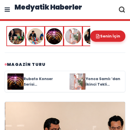
Medyatik Haberler
Senin İçin
MAGAZIN TURU
Yonca Samlı ‘dan
RAVANO: “Bodrum
İkinci Tekli
Artık Yeni St.
“Donacaksın
Tropez Değil,
Sevgilim “
Kendi Başına Bir
yayımlandı
Referans”