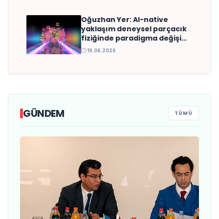
Oğuzhan Yer: AI-native
yaklaşım deneysel parçacık
fiziğinde paradigma değişimi
yaratabilir
19.06.2026
GÜNDEM
TÜMÜ