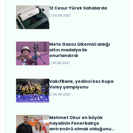
12 Cesur Yürek Sahalarda
Trabzonspor’dan Beklenen
29.08.2021
Hamle Geldi
Mete Gazoz ülkemizi aldığı
altın madalya ile
onurlandırdı
01.08.2021
VakıfBank, yedinci kez Kupa
Voley şampiyonu
26.05.2021
Mehmet Okur en büyük
hayalinin Fenerbahçe
antrenörü olmak olduğunu