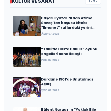
KÜLTÜR VE SANAT
TÜMÜ
Başarılı yazarlardan Azime
Edebiyat Dünyasında Bir Genç
Savaş’tan başucu kitabı
Deha Doğuyor: Dilruba Engin
“Emanet” raflardaki yerini
aldı
ve Zift Karası Evreni ‘AVENOİR’
20.07.2026
“Taklitle Hasta Bakılır” oyunu
engelleri sanatla aştı
03.07.2026
Dürdane 1901’de Unutulmaz
Açılış
30.06.2026
Bülent Nargaz’ın “Yokluk Bile