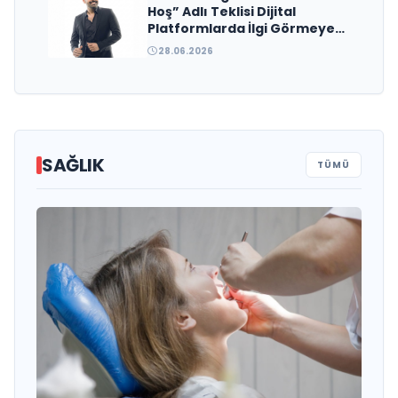
Hoş” Adlı Teklisi Dijital
Platformlarda İlgi Görmeye
Devam Ediyor
28.06.2026
SAĞLIK
TÜMÜ