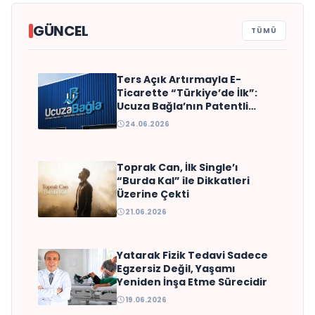
GÜNCEL
TÜMÜ
Ters Açık Artırmayla E-
ŞefKapında Brings Michelin-
Ticarette “Türkiye’de İlk”:
Quality Private Chef
Ucuza Bağla’nın Patentli
Modeli
Experiences to Homes, Villas
24.06.2026
and Yachts Across Turkey
Toprak Can, İlk Single’ı
“Burda Kal” ile Dikkatleri
Üzerine Çekti
21.06.2026
Yatarak Fizik Tedavi Sadece
Egzersiz Değil, Yaşamı
Yeniden İnşa Etme Sürecidir
19.06.2026