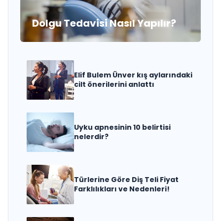
Dolgu Tedavisi Nasıl Yapılır?
Elif Bulem Ünver kış aylarındaki
cilt önerilerini anlattı
Uyku apnesinin 10 belirtisi
nelerdir?
Türlerine Göre Diş Teli Fiyat
Farklılıkları ve Nedenleri!