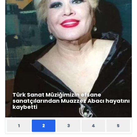
Türk Sanat Müziğimizin efsane
sanatçılarından Muazzez Abacı hayatını
kaybetti
1
2
3
4
5