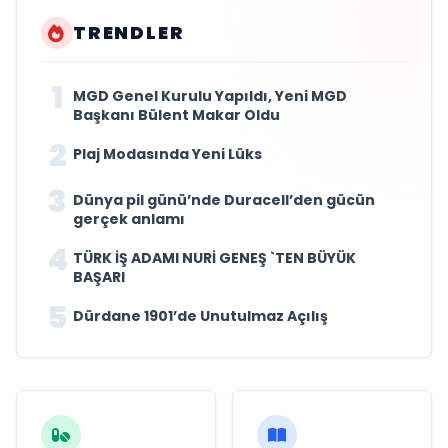
TRENDLER
1
MGD Genel Kurulu Yapıldı, Yeni MGD
Başkanı Bülent Makar Oldu
2
Plaj Modasında Yeni Lüks
3
Dünya pil günü’nde Duracell’den gücün
gerçek anlamı
4
TÜRK İŞ ADAMI NURİ GENEŞ `TEN BÜYÜK
BAŞARI
5
Dürdane 1901’de Unutulmaz Açılış