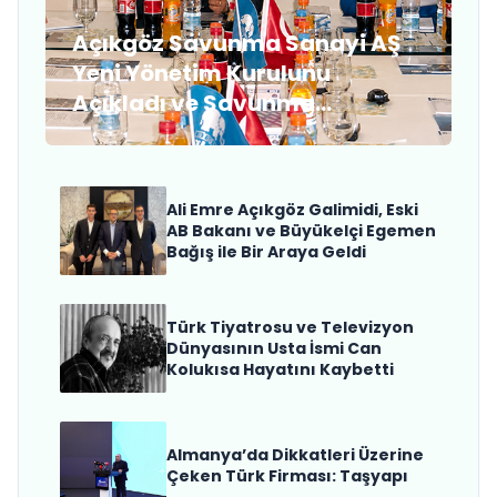
Açıkgöz Savunma Sanayi AŞ
Yeni Yönetim Kurulunu
Açıkladı ve Savunma
Sanayinde Küresel Vizyon
Vurgusu
Ali Emre Açıkgöz Galimidi, Eski
AB Bakanı ve Büyükelçi Egemen
Bağış ile Bir Araya Geldi
Türk Tiyatrosu ve Televizyon
Dünyasının Usta İsmi Can
Kolukısa Hayatını Kaybetti
Almanya’da Dikkatleri Üzerine
Çeken Türk Firması: Taşyapı