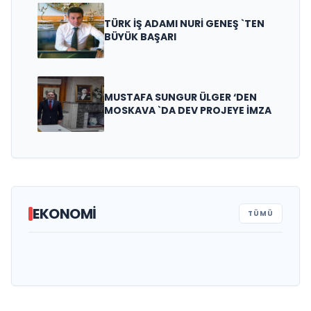
TÜRK İŞ ADAMI NURİ GENEŞ `TEN
BÜYÜK BAŞARI
MUSTAFA SUNGUR ÜLGER ‘DEN
MOSKAVA `DA DEV PROJEYE İMZA
TÜSİKON GENEL BAŞKANI ORHAN
EKONOMİ
TÜMÜ
BEŞİKTEPE`DEN RAMAZAN AYI VE
AZİZ AKKUŞ `TAN “KÛT’ÜL-AMÂRE ZAFERİ”
BAŞKAN BAHRİ EKİNCİ, ALTERNATİF ÜRÜN
KUTLAMA MESAJI
ESNAFA DESTEK MESAJI
YETİŞTİREN ÇİFTÇİLERİMİZİN HER ZAMAN
YANINDAYIZ