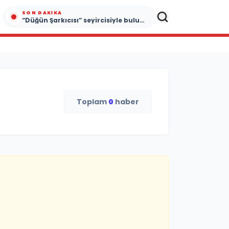
SON DAKIKA
“Düğün Şarkıcısı” seyircisiyle buluşmak için gün sayıyor
Toplam
0
haber