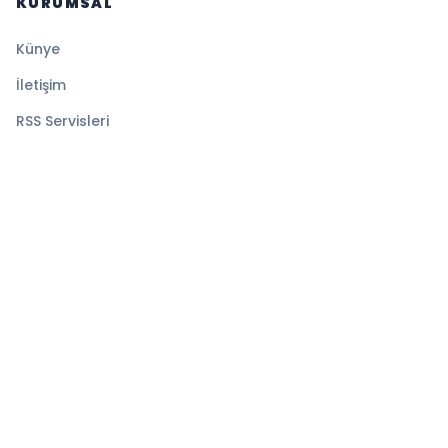
KURUMSAL
Künye
İletişim
RSS Servisleri
YASAL
Gizlilik Politikası
Kullanım Şartları
Çerez Politikası
© 2026 Medyatik Haberler. Tüm hakları saklıdır.
Altyapı:
BEYNSOFT
HABER YAZILIMI