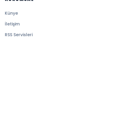
Künye
İletişim
RSS Servisleri
YASAL
Gizlilik Politikası
Kullanım Şartları
Çerez Politikası
© 2026 Medyatik Haberler. Tüm hakları saklıdır.
Altyapı:
BEYNSOFT
HABER YAZILIMI