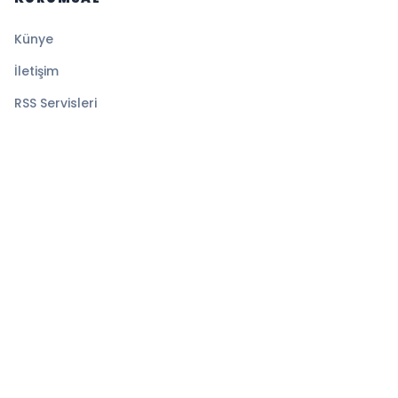
Künye
İletişim
RSS Servisleri
YASAL
Gizlilik Politikası
Kullanım Şartları
Çerez Politikası
© 2026 Medyatik Haberler. Tüm hakları saklıdır.
Altyapı:
BEYNSOFT
HABER YAZILIMI