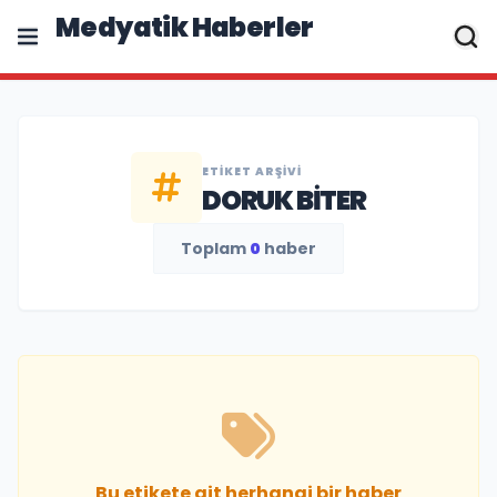
Medyatik Haberler
ETIKET ARŞIVI
DORUK BITER
Toplam
0
haber
Bu etikete ait herhangi bir haber