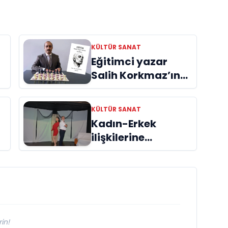
KÜLTÜR SANAT
Eğitimci yazar
m
Salih Korkmaz’ın
EĞİTİM kitabı hala
büyük ilgi görmeye
KÜLTÜR SANAT
devam ediyor
Kadın-Erkek
ilişkilerine
i
“Araf’tan mizahi
bir bakış
“ÖTANAZİ”
in!