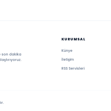
KURUMSAL
Künye
e son dakika
İletişim
ulaştırıyoruz.
RSS Servisleri
ır.