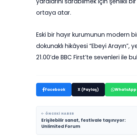
yaralarını sarabilmek için şenlikli b
ortaya atar.
Eski bir hayır kurumunun modern 
dokunaklı hikâyesi “Ebeyi Arayın”, y
21.00’de BBC First’te sevenleri ile b
Facebook
X (Paylaş)
WhatsApp
ÖNCEKI HABER
Erişilebilir sanat, festivale taşınıyor:
Unlimited Forum