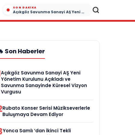
SON DAKIKA
Açıkgöz Savunma Sanayi AŞ Yeni Yönetim Kurulunu Açıkladı ve Savunma Sanayinde Küresel Vizyon Vurgusu
🔥 Son Haberler
1
Açıkgöz Savunma Sanayi AŞ Yeni
Yönetim Kurulunu Açıkladı ve
Savunma Sanayinde Küresel Vizyon
Vurgusu
2
Rubato Konser Serisi Müzikseverlerle
Buluşmaya Devam Ediyor
3
Yonca Samlı ‘dan İkinci Tekli