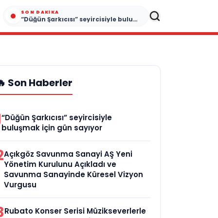
SON DAKIKA
“Düğün Şarkıcısı” seyircisiyle buluşmak için gün sayıyor
🔥 Son Haberler
1
“Düğün Şarkıcısı” seyircisiyle
buluşmak için gün sayıyor
2
Açıkgöz Savunma Sanayi AŞ Yeni
Yönetim Kurulunu Açıkladı ve
Savunma Sanayinde Küresel Vizyon
Vurgusu
3
Rubato Konser Serisi Müzikseverlerle