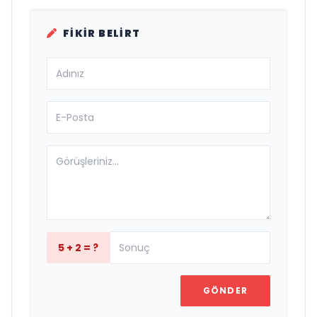
FIKIR BELIRT
5 + 2 = ?
GÖNDER