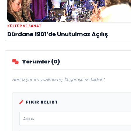
KÜLTÜR VE SANAT
Dürdane 1901’de Unutulmaz Açılış
Yorumlar (0)
Henüz yorum yazılmamış. İlk görüşü siz bildirin!
FIKIR BELIRT