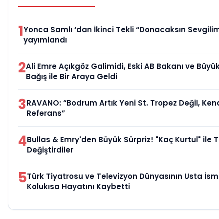
1
Yonca Samlı ‘dan İkinci Tekli “Donacaksın Sevgilim
yayımlandı
2
Ali Emre Açıkgöz Galimidi, Eski AB Bakanı ve Büy
Bağış ile Bir Araya Geldi
3
RAVANO: “Bodrum Artık Yeni St. Tropez Değil, Kend
Referans”
4
Bullas & Emry'den Büyük Sürpriz! "Kaç Kurtul" ile 
Değiştirdiler
5
Türk Tiyatrosu ve Televizyon Dünyasının Usta İsm
Kolukısa Hayatını Kaybetti