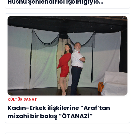
Hüsnü Şenlendirici işbirliğiyle
duygusal bir aşk manifestosu: “Deliler
Gibi”
KÜLTÜR SANAT
Kadın-Erkek ilişkilerine “Araf’tan
mizahi bir bakış “ÖTANAZİ”