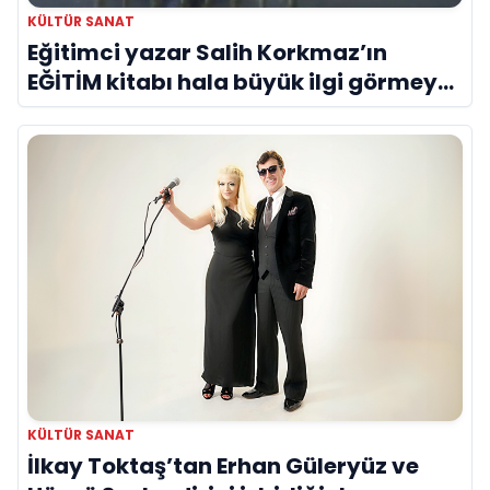
KÜLTÜR SANAT
Eğitimci yazar Salih Korkmaz’ın
EĞİTİM kitabı hala büyük ilgi görmeye
devam ediyor
KÜLTÜR SANAT
İlkay Toktaş’tan Erhan Güleryüz ve