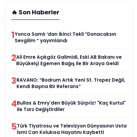
🔥 Son Haberler
1
Yonca Samlı ‘dan İkinci Tekli “Donacaksın
Sevgilim “ yayımlandı
2
Ali Emre Açıkgöz Galimidi, Eski AB Bakanı ve
Büyükelçi Egemen Bağış ile Bir Araya Geldi
3
RAVANO: “Bodrum Artık Yeni St. Tropez Değil,
Kendi Başına Bir Referans”
4
Bullas & Emry'den Büyük Sürpriz! "Kaç Kurtul"
ile Tarz Değiştirdiler
5
Türk Tiyatrosu ve Televizyon Dünyasının Usta
İsmi Can Kolukısa Hayatını Kaybetti