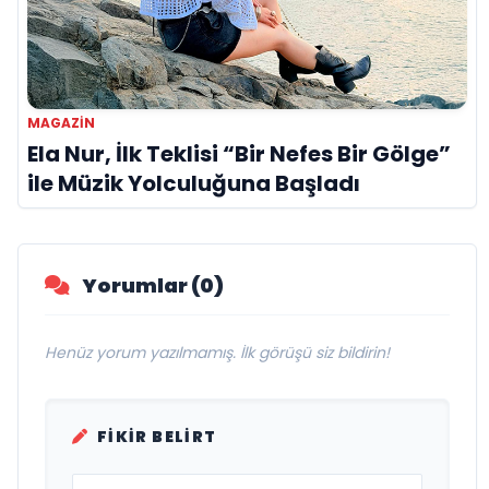
MAGAZİN
Ela Nur, İlk Teklisi “Bir Nefes Bir Gölge”
ile Müzik Yolculuğuna Başladı
Yorumlar (0)
Henüz yorum yazılmamış. İlk görüşü siz bildirin!
FIKIR BELIRT