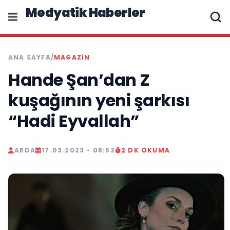
Medyatik Haberler
ANA SAYFA
/
MAGAZİN
Hande Şan’dan Z
kuşağının yeni şarkısı
“Hadi Eyvallah”
ARDA
17.03.2023 - 08:52
2 DK OKUMA