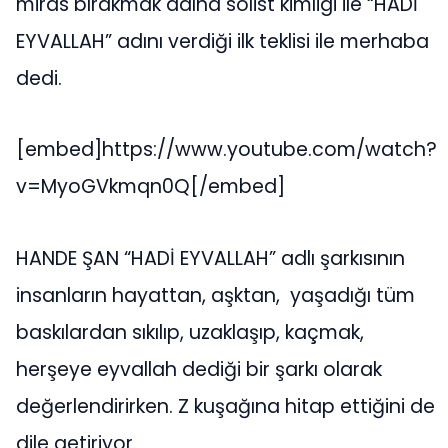
miras bırakmak adına solist kimligi ile “HADİ
EYVALLAH” adını verdiği ilk teklisi ile merhaba
dedi.
[embed]https://www.youtube.com/watch?
v=MyoGVkmqn0Q[/embed]
HANDE ŞAN “HADİ EYVALLAH” adlı şarkısının
insanların hayattan, aşktan, yaşadığı tüm
baskılardan sıkılıp, uzaklaşıp, kaçmak,
herşeye eyvallah dediği bir şarkı olarak
değerlendirirken. Z kuşağına hitap ettiğini de
dile getiriyor.