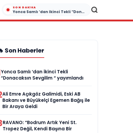
SON DAKIKA
Yonca Samlı ‘dan İkinci Tekli “Donacaksın Sevgilim “ yayımlandı
🔥 Son Haberler
1
Yonca Samlı ‘dan İkinci Tekli
“Donacaksın Sevgilim “ yayımlandı
2
Ali Emre Açıkgöz Galimidi, Eski AB
Bakanı ve Büyükelçi Egemen Bağış ile
Bir Araya Geldi
3
RAVANO: “Bodrum Artık Yeni St.
Tropez Değil, Kendi Başına Bir