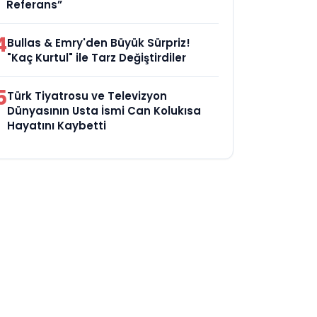
Referans”
4
Bullas & Emry'den Büyük Sürpriz!
"Kaç Kurtul" ile Tarz Değiştirdiler
5
Türk Tiyatrosu ve Televizyon
Dünyasının Usta İsmi Can Kolukısa
Hayatını Kaybetti