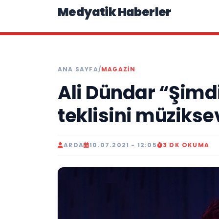
Medyatik Haberler
ANA SAYFA
/
MAGAZİN
Ali Dündar “Şimd
teklisini müzikse
ARDA
10.07.2021 - 12:05
3 DK OKUMA