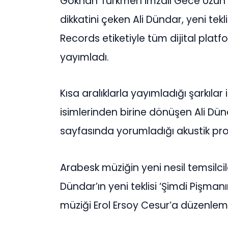
Gökhan Türkmen imzalı Gece Uzun ile h
dikkatini çeken Ali Dündar, yeni tek
Records etiketiyle tüm dijital pl
yayımladı.
Kısa aralıklarla yayımladığı şarkıla
isimlerinden birine dönüşen Ali D
sayfasında yorumladığı akustik pr
Arabesk müziğin yeni nesil temsilcile
Dündar’ın yeni teklisi ‘Şimdi Pişma
müziği Erol Ersoy Cesur’a düzenlem