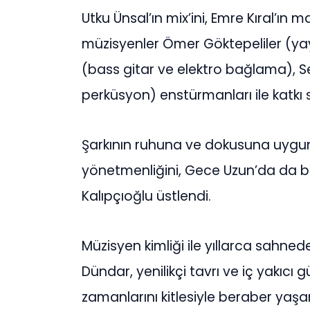
Utku Ünsal’ın mix’ini, Emre Kıral’ın 
müzisyenler Ömer Göktepeliler (y
(bass gitar ve elektro bağlama), 
perküsyon) enstürmanları ile katkı 
Şarkının ruhuna ve dokusuna uygun 
yönetmenliğini, Gece Uzun’da da bir
Kalıpçıoğlu üstlendi.
Müzisyen kimliği ile yıllarca sahned
Dündar, yenilikçi tavrı ve iç yakıcı g
zamanlarını kitlesiyle beraber yaş