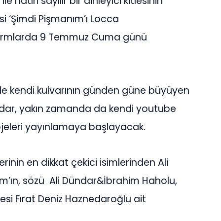
atırı sayılır bir dinleyici kitlesinin
lisi ‘Şimdi Pişmanım’ı Locca
atformlarda 9 Temmuz Cuma günü
r ile kendi kulvarının günden güne büyüyen
ündar, yakın zamanda da kendi youtube
ojeleri yayınlamaya başlayacak.
rinin en dikkat çekici isimlerinden Ali
nım’ın, sözü Ali Dündar&İbrahim Haholu,
esi Fırat Deniz Haznedaroğlu ait