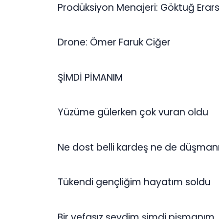
Prodüksiyon Menajeri: Göktuğ Erar
Drone: Ömer Faruk Ciğer
ŞİMDİ PİMANIM
Yüzüme gülerken çok vuran oldu
Ne dost belli kardeş ne de düşma
Tükendi gençliğim hayatım soldu
Bir vefasız sevdim şimdi pişmanım