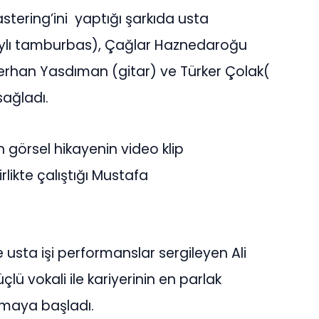
mastering’ini yaptığı şarkıda usta
aylı tamburbas), Çağlar Haznedaroğu
Serhan Yasdıman (gitar) ve Türker Çolak(
sağladı.
görsel hikayenin video klip
likte çalıştığı Mustafa
e usta işi performanslar sergileyen Ali
üçlü vokali ile kariyerinin en parlak
amaya başladı.