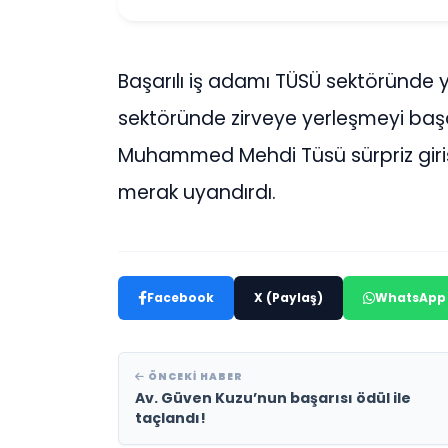
Başarılı iş adamı TÜSÜ sektöründe yü
sektöründe zirveye yerleşmeyi başar
Muhammed Mehdi Tüsü sürpriz giriş
merak uyandırdı.
Facebook
X (Paylaş)
WhatsApp
ÖNCEKI HABER
Av. Güven Kuzu’nun başarısı ödül ile
taçlandı!