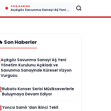
SON DAKIKA
Açıkgöz Savunma Sanayi AŞ Yeni Yönetim Kurulunu Açıkladı ve Savunma Sanayinde Küresel Vizyon Vurgusu
🔥 Son Haberler
1
Açıkgöz Savunma Sanayi AŞ Yeni
Yönetim Kurulunu Açıkladı ve
Savunma Sanayinde Küresel Vizyon
Vurgusu
2
Rubato Konser Serisi Müzikseverlerle
Buluşmaya Devam Ediyor
3
Yonca Samlı ‘dan İkinci Tekli