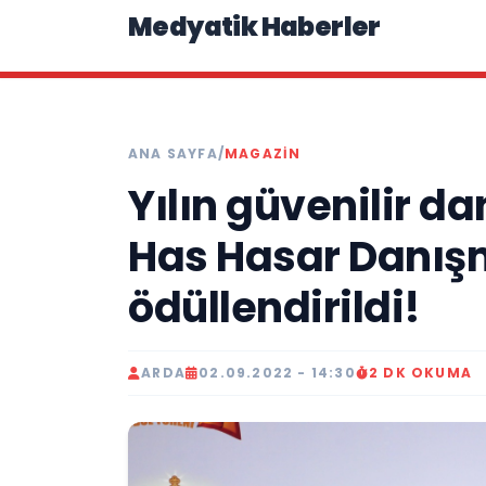
Medyatik Haberler
ANA SAYFA
/
MAGAZİN
Yılın güvenilir da
Has Hasar Danış
ödüllendirildi!
ARDA
02.09.2022 - 14:30
2 DK OKUMA