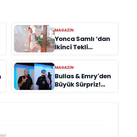
MAGAZİN
Yonca Samlı ‘dan
İkinci Tekli
“Donacaksın
Sevgilim “
m
MAGAZİN
yayımlandı
Bullas & Emry'den
m
Büyük Sürpriz!
"Kaç Kurtul" ile
i
Tarz Değiştirdiler
in!