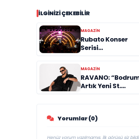
İLGINIZI ÇEKEBILIR
MAGAZİN
Rubato Konser
Serisi
Müzikseverlerle
Buluşmaya Deva
MAGAZİN
Ediyor
RAVANO: “Bodru
Artık Yeni St.
Tropez Değil, Kend
Başına Bir
Referans”
Yorumlar (0)
Henüz yorum yazılmamış. İlk görüşü siz bildir