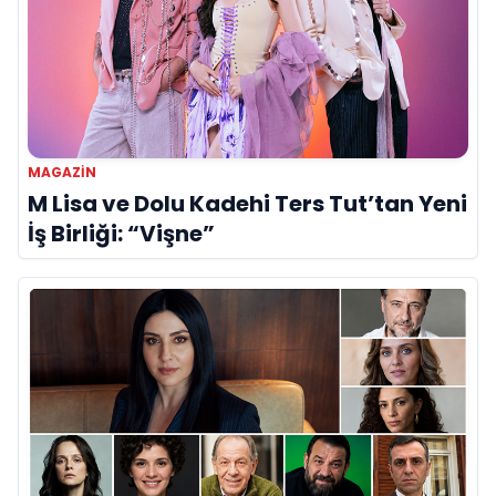
MAGAZİN
M Lisa ve Dolu Kadehi Ters Tut’tan Yeni
İş Birliği: “Vişne”