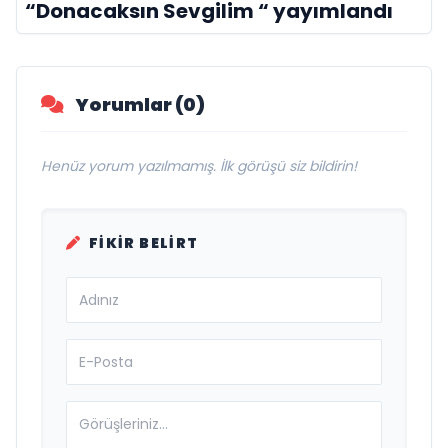
“Donacaksın Sevgilim “ yayımlandı
Yorumlar (0)
Henüz yorum yazılmamış. İlk görüşü siz bildirin!
FIKIR BELIRT