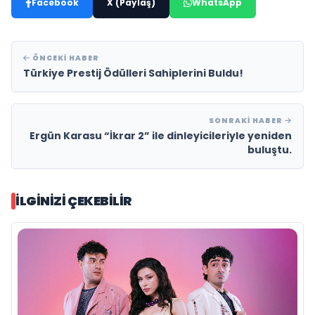
Facebook
X (Paylaş)
WhatsApp
ÖNCEKI HABER
Türkiye Prestij Ödülleri Sahiplerini Buldu!
SONRAKI HABER
Ergün Karasu “İkrar 2” ile dinleyicileriyle yeniden
buluştu.
İLGINIZI ÇEKEBILIR