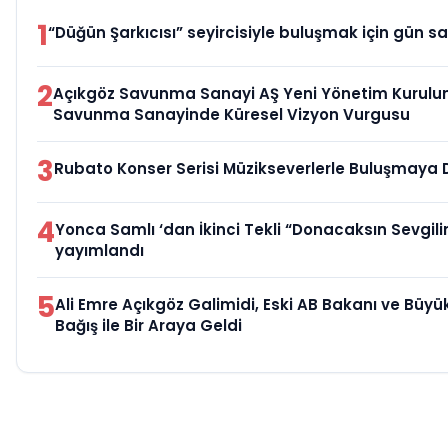
1
“Düğün Şarkıcısı” seyircisiyle buluşmak için gün sa
2
Açıkgöz Savunma Sanayi AŞ Yeni Yönetim Kurulun
Savunma Sanayinde Küresel Vizyon Vurgusu
3
Rubato Konser Serisi Müzikseverlerle Buluşmaya
4
Yonca Samlı ‘dan İkinci Tekli “Donacaksın Sevgili
yayımlandı
5
Ali Emre Açıkgöz Galimidi, Eski AB Bakanı ve Büy
Bağış ile Bir Araya Geldi