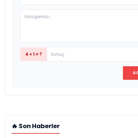
4 + 1 = ?
G
🔥 Son Haberler