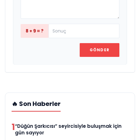
8 + 9 = ?
GÖNDER
🔥 Son Haberler
1
“Düğün Şarkıcısı” seyircisiyle buluşmak için
gün sayıyor