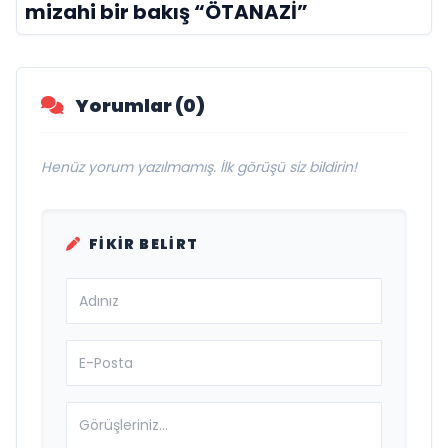
mizahi bir bakış “ÖTANAZİ”
Yorumlar (0)
Henüz yorum yazılmamış. İlk görüşü siz bildirin!
FIKIR BELIRT