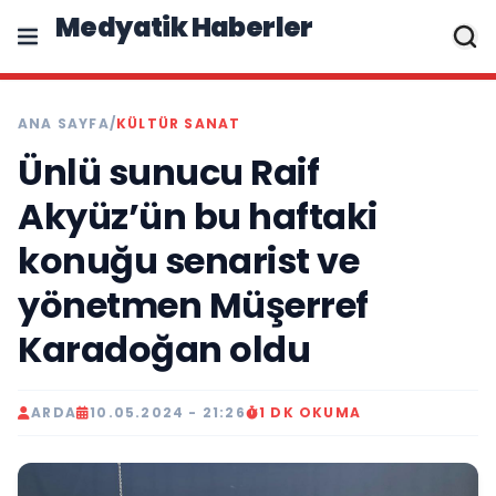
Medyatik Haberler
ANA SAYFA
/
KÜLTÜR SANAT
Ünlü sunucu Raif
Akyüz’ün bu haftaki
konuğu senarist ve
yönetmen Müşerref
Karadoğan oldu
ARDA
10.05.2024 - 21:26
1 DK OKUMA