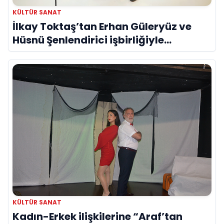
KÜLTÜR SANAT
İlkay Toktaş’tan Erhan Güleryüz ve
Hüsnü Şenlendirici işbirliğiyle
duygusal bir aşk manifestosu: “Deliler
Gibi”
KÜLTÜR SANAT
Kadın-Erkek ilişkilerine “Araf’tan