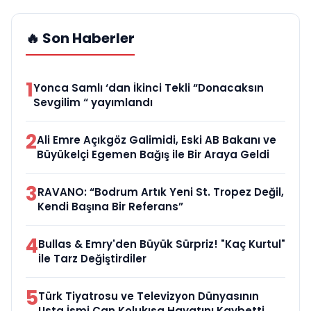
🔥 Son Haberler
1
Yonca Samlı ‘dan İkinci Tekli “Donacaksın
Sevgilim “ yayımlandı
2
Ali Emre Açıkgöz Galimidi, Eski AB Bakanı ve
Büyükelçi Egemen Bağış ile Bir Araya Geldi
3
RAVANO: “Bodrum Artık Yeni St. Tropez Değil,
Kendi Başına Bir Referans”
4
Bullas & Emry'den Büyük Sürpriz! "Kaç Kurtul"
ile Tarz Değiştirdiler
5
Türk Tiyatrosu ve Televizyon Dünyasının
Usta İsmi Can Kolukısa Hayatını Kaybetti