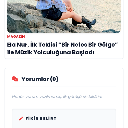
MAGAZİN
Ela Nur, İlk Teklisi “Bir Nefes Bir Gölge”
ile Müzik Yolculuğuna Başladı
Yorumlar (0)
Henüz yorum yazılmamış. İlk görüşü siz bildirin!
FIKIR BELIRT