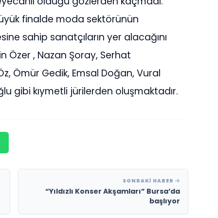
heyecanlı olduğu gözlerden kaçmadı.
yük finalde moda sektörünün
sine sahip sanatçıların yer alacağını
rin Özer , Nazan Şoray, Serhat
Öz, Ömür Gedik, Emsal Doğan, Vural
lu gibi kıymetli jürilerden oluşmaktadır.
SONRAKI HABER
“Yıldızlı Konser Akşamları” Bursa’da
başlıyor