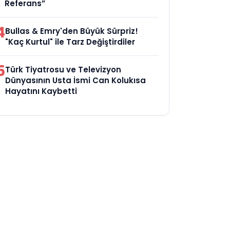
Referans”
4
Bullas & Emry'den Büyük Sürpriz!
"Kaç Kurtul" ile Tarz Değiştirdiler
5
Türk Tiyatrosu ve Televizyon
Dünyasının Usta İsmi Can Kolukısa
Hayatını Kaybetti