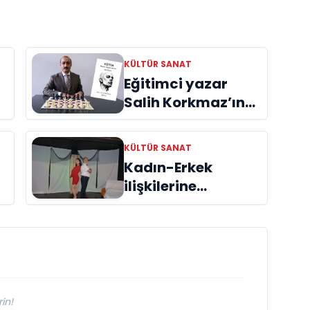
KÜLTÜR SANAT
Eğitimci yazar
m
Salih Korkmaz’ın
EĞİTİM kitabı hala
büyük ilgi görmeye
KÜLTÜR SANAT
devam ediyor
Kadın-Erkek
ilişkilerine
i
“Araf’tan mizahi
bir bakış
“ÖTANAZİ”
in!