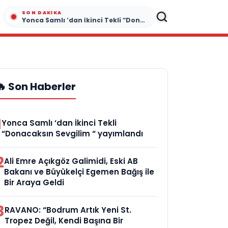
SON DAKIKA
Yonca Samlı ‘dan İkinci Tekli “Donacaksın Sevgilim “ yayımlandı
🔥 Son Haberler
1
Yonca Samlı ‘dan İkinci Tekli
“Donacaksın Sevgilim “ yayımlandı
2
Ali Emre Açıkgöz Galimidi, Eski AB
Bakanı ve Büyükelçi Egemen Bağış ile
Bir Araya Geldi
3
RAVANO: “Bodrum Artık Yeni St.
Tropez Değil, Kendi Başına Bir