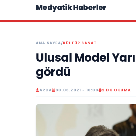
Medyatik Haberler
ANA SAYFA
/
KÜLTÜR SANAT
Ulusal Model Yar
gördü
ARDA
30.06.2021 - 16:03
2 DK OKUMA