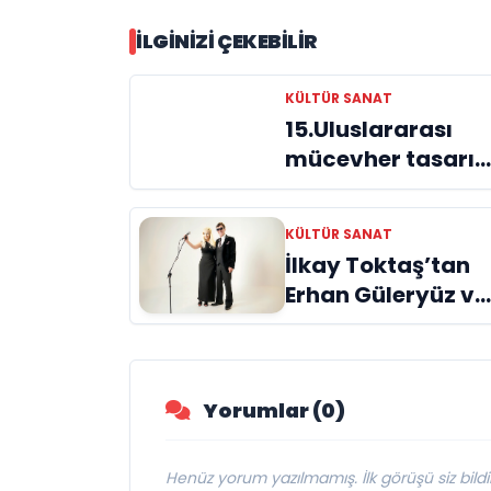
İLGINIZI ÇEKEBILIR
KÜLTÜR SANAT
15.Uluslararası
mücevher tasarı
yarışmasının
finalistleri belli
KÜLTÜR SANAT
oldu
İlkay Toktaş’tan
Erhan Güleryüz ve
Hüsnü Şenlendiric
işbirliğiyle
duygusal bir aşk
Yorumlar (0)
manifestosu:
“Deliler Gibi”
Henüz yorum yazılmamış. İlk görüşü siz bildir