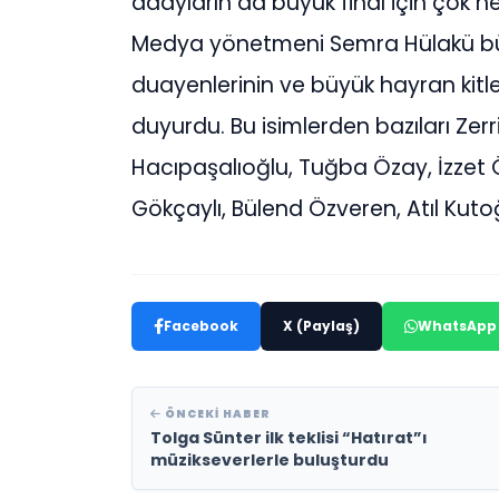
adayların da büyük final için çok 
Medya yönetmeni Semra Hülakü bü
duayenlerinin ve büyük hayran kitle
duyurdu. Bu isimlerden bazıları Zer
Hacıpaşalıoğlu, Tuğba Özay, İzzet 
Gökçaylı, Bülend Özveren, Atıl Kutoğ
Facebook
X (Paylaş)
WhatsApp
ÖNCEKI HABER
Tolga Sünter ilk teklisi “Hatırat”ı
müzikseverlerle buluşturdu