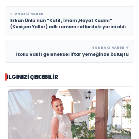
ÖNCEKI HABER
Erkan Ünlü’nün “Katil , İmam ,Hayat Kadını”
(Kesişen Yollar) adlı romanı raflardaki yerini aldı
SONRAKI HABER
İzollu Vakfı geleneksel iftar yemeğinde buluştu
İLGINIZI ÇEKEBILIR