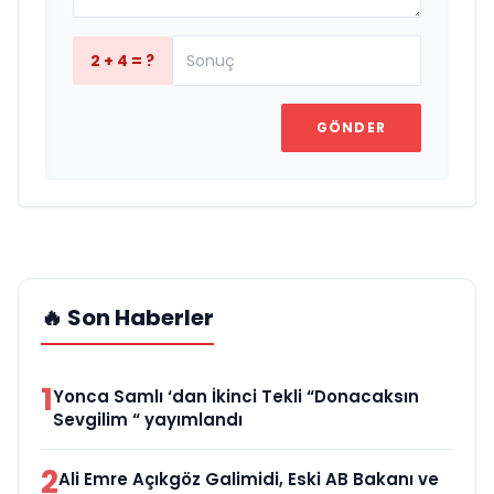
2 + 4 = ?
GÖNDER
🔥 Son Haberler
1
Yonca Samlı ‘dan İkinci Tekli “Donacaksın
Sevgilim “ yayımlandı
2
Ali Emre Açıkgöz Galimidi, Eski AB Bakanı ve