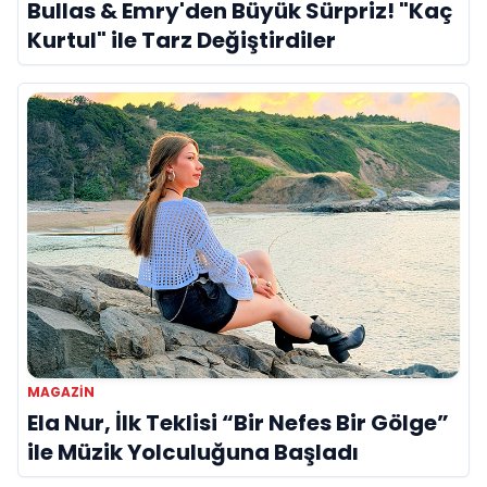
Bullas & Emry'den Büyük Sürpriz! "Kaç
Kurtul" ile Tarz Değiştirdiler
MAGAZİN
Ela Nur, İlk Teklisi “Bir Nefes Bir Gölge”
ile Müzik Yolculuğuna Başladı