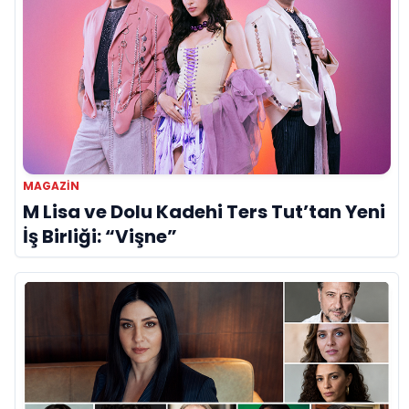
MAGAZİN
M Lisa ve Dolu Kadehi Ters Tut’tan Yeni
İş Birliği: “Vişne”