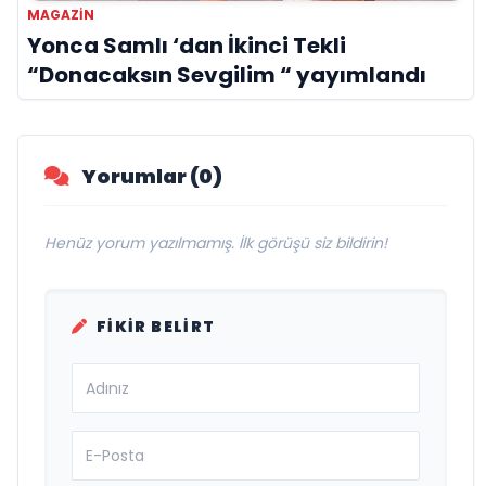
MAGAZİN
Yonca Samlı ‘dan İkinci Tekli
“Donacaksın Sevgilim “ yayımlandı
Yorumlar (0)
Henüz yorum yazılmamış. İlk görüşü siz bildirin!
FIKIR BELIRT