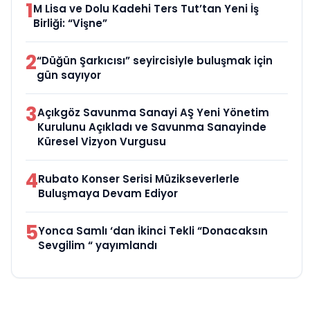
1
M Lisa ve Dolu Kadehi Ters Tut’tan Yeni İş
Birliği: “Vişne”
2
“Düğün Şarkıcısı” seyircisiyle buluşmak için
gün sayıyor
3
Açıkgöz Savunma Sanayi AŞ Yeni Yönetim
Kurulunu Açıkladı ve Savunma Sanayinde
Küresel Vizyon Vurgusu
4
Rubato Konser Serisi Müzikseverlerle
Buluşmaya Devam Ediyor
5
Yonca Samlı ‘dan İkinci Tekli “Donacaksın
Sevgilim “ yayımlandı