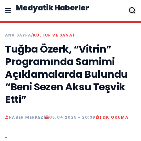
Medyatik Haberler
ANA SAYFA
/
KÜLTÜR VE SANAT
Tuğba Özerk, “Vitrin”
Programında Samimi
Açıklamalarda Bulundu
“Beni Sezen Aksu Teşvik
Etti”
HABER MERKEZI
05.04.2025 - 20:39
1 DK OKUMA
..