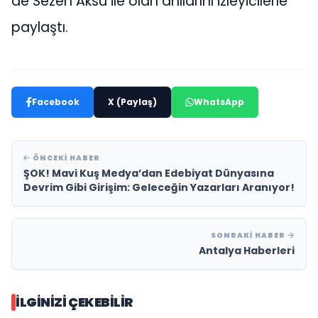
de Sezen Aksu ile olan anılarını izleyicilerle
paylaştı.
Facebook
X (Paylaş)
WhatsApp
ÖNCEKI HABER
ŞOK! Mavi Kuş Medya’dan Edebiyat Dünyasına
Devrim Gibi Girişim: Geleceğin Yazarları Aranıyor!
SONRAKI HABER
Antalya Haberleri
İLGINIZI ÇEKEBILIR