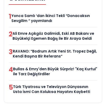
1
Yonca Samlı ‘dan İkinci Tekli “Donacaksın
Sevgilim “ yayımlandı
2
Ali Emre Açıkgöz Galimidi, Eski AB Bakanı ve
Büyükelçi Egemen Bağış ile Bir Araya Geldi
3
RAVANO: “Bodrum Artık Yeni St. Tropez Değil,
Kendi Başına Bir Referans”
4
Bullas & Emry'den Büyük Sürpriz! "Kaç Kurtul"
ile Tarz Değiştirdiler
5
Türk Tiyatrosu ve Televizyon Dünyasının
Usta İsmi Can Kolukısa Hayatını Kaybetti