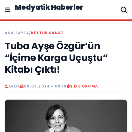
Medyatik Haberler
ANA SAYFA
/
KÜLTÜR SANAT
Tuba Ayşe Özgür’ün
“İçime Karga Uçuştu”
Kitabı Çıktı!
ARDA
09.09.2024 - 09:18
2 DK OKUMA