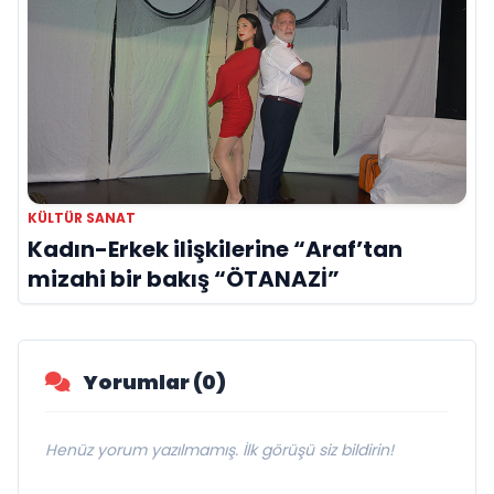
KÜLTÜR SANAT
Kadın-Erkek ilişkilerine “Araf’tan
mizahi bir bakış “ÖTANAZİ”
Yorumlar (0)
Henüz yorum yazılmamış. İlk görüşü siz bildirin!