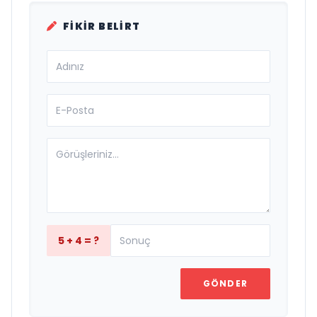
FIKIR BELIRT
5 + 4 = ?
GÖNDER