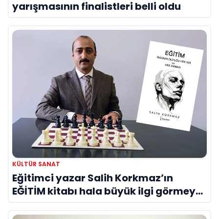
yarışmasının finalistleri belli oldu
KÜLTÜR SANAT
Eğitimci yazar Salih Korkmaz’ın
EĞİTİM kitabı hala büyük ilgi görmeye
devam ediyor