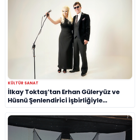
KÜLTÜR SANAT
İlkay Toktaş’tan Erhan Güleryüz ve
Hüsnü Şenlendirici işbirliğiyle
duygusal bir aşk manifestosu: “Deliler
Gibi”