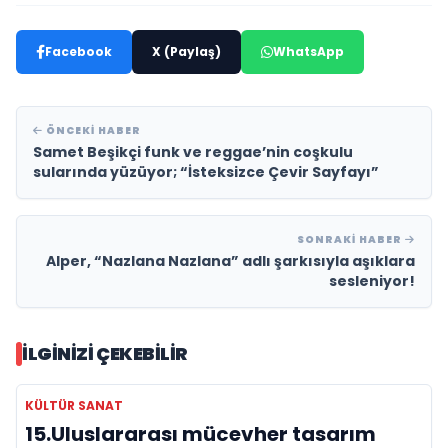
Facebook
X (Paylaş)
WhatsApp
ÖNCEKI HABER
Samet Beşikçi funk ve reggae’nin coşkulu
sularında yüzüyor; “İsteksizce Çevir Sayfayı”
SONRAKI HABER
Alper, “Nazlana Nazlana” adlı şarkısıyla aşıklara
sesleniyor!
İLGINIZI ÇEKEBILIR
KÜLTÜR SANAT
15.Uluslararası mücevher tasarım