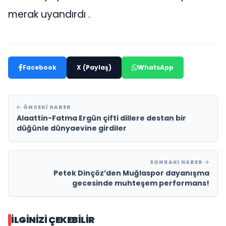
merak uyandırdı .
Facebook
X (Paylaş)
WhatsApp
ÖNCEKI HABER
Alaattin-Fatma Ergün çifti dillere destan bir
düğünle dünyaevine girdiler
SONRAKI HABER
Petek Dinçöz’den Muğlaspor dayanışma
gecesinde muhteşem performans!
İLGINIZI ÇEKEBILIR