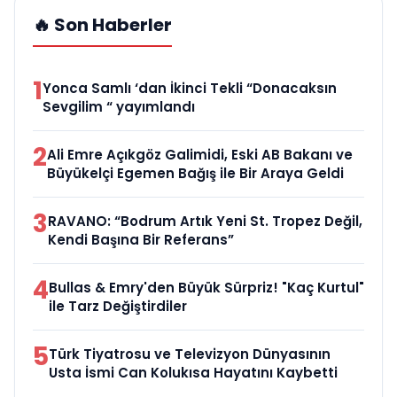
🔥 Son Haberler
1
Yonca Samlı ‘dan İkinci Tekli “Donacaksın
Sevgilim “ yayımlandı
2
Ali Emre Açıkgöz Galimidi, Eski AB Bakanı ve
Büyükelçi Egemen Bağış ile Bir Araya Geldi
3
RAVANO: “Bodrum Artık Yeni St. Tropez Değil,
Kendi Başına Bir Referans”
4
Bullas & Emry'den Büyük Sürpriz! "Kaç Kurtul"
ile Tarz Değiştirdiler
5
Türk Tiyatrosu ve Televizyon Dünyasının
Usta İsmi Can Kolukısa Hayatını Kaybetti