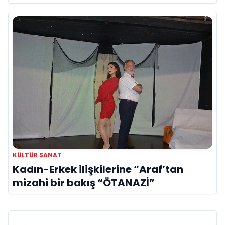
duygusal bir aşk manifestosu: “Deliler
Gibi”
KÜLTÜR SANAT
Kadın-Erkek ilişkilerine “Araf’tan
mizahi bir bakış “ÖTANAZİ”