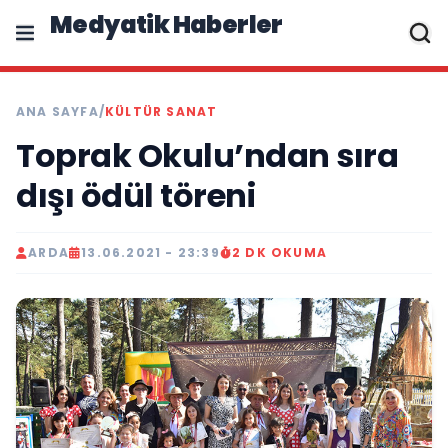
Medyatik Haberler
ANA SAYFA
/
KÜLTÜR SANAT
Toprak Okulu’ndan sıra
dışı ödül töreni
ARDA
13.06.2021 - 23:39
2 DK OKUMA