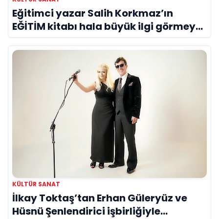
Eğitimci yazar Salih Korkmaz’ın
EĞİTİM kitabı hala büyük ilgi görmeye
devam ediyor
KÜLTÜR SANAT
İlkay Toktaş’tan Erhan Güleryüz ve
Hüsnü Şenlendirici işbirliğiyle