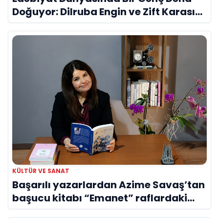
Doğuyor: Dilruba Engin ve Zift Karası
Evreni ‘AVENOİR’
KÜLTÜR VE SANAT
Başarılı yazarlardan Azime Savaş’tan
başucu kitabı “Emanet” raflardaki
yerini aldı