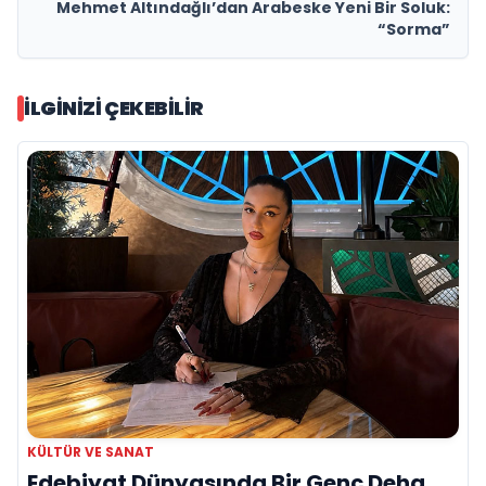
Mehmet Altındağlı’dan Arabeske Yeni Bir Soluk:
“Sorma”
İLGINIZI ÇEKEBILIR
KÜLTÜR VE SANAT
Edebiyat Dünyasında Bir Genç Deha