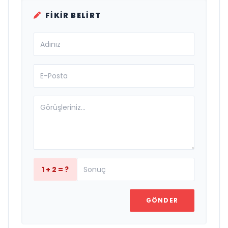
FIKIR BELIRT
1 + 2 = ?
GÖNDER