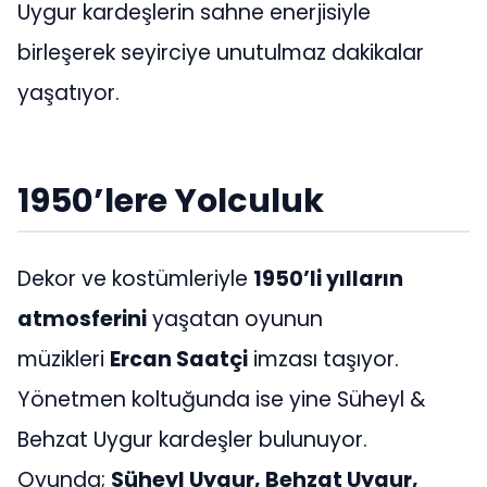
Uygur kardeşlerin sahne enerjisiyle
birleşerek seyirciye unutulmaz dakikalar
yaşatıyor.
1950’lere Yolculuk
Dekor ve kostümleriyle
1950’li yılların
atmosferini
yaşatan oyunun
müzikleri
Ercan Saatçi
imzası taşıyor.
Yönetmen koltuğunda ise yine Süheyl &
Behzat Uygur kardeşler bulunuyor.
Oyunda;
Süheyl Uygur, Behzat Uygur,