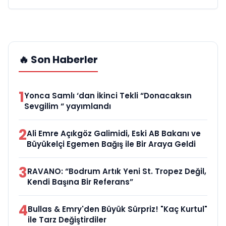
🔥 Son Haberler
1
Yonca Samlı ‘dan İkinci Tekli “Donacaksın
Sevgilim “ yayımlandı
2
Ali Emre Açıkgöz Galimidi, Eski AB Bakanı ve
Büyükelçi Egemen Bağış ile Bir Araya Geldi
3
RAVANO: “Bodrum Artık Yeni St. Tropez Değil,
Kendi Başına Bir Referans”
4
Bullas & Emry'den Büyük Sürpriz! "Kaç Kurtul"
ile Tarz Değiştirdiler