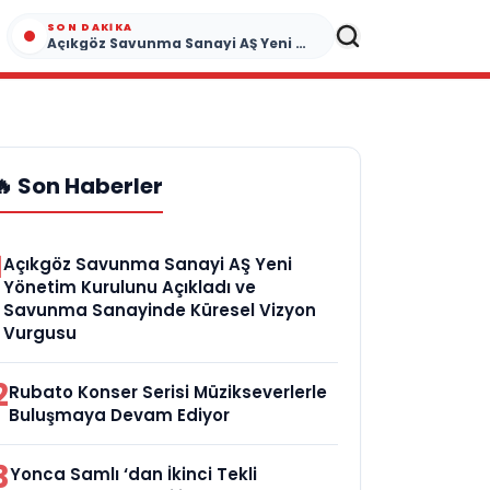
SON DAKIKA
Açıkgöz Savunma Sanayi AŞ Yeni Yönetim Kurulunu Açıkladı ve Savunma Sanayinde Küresel Vizyon Vurgusu
🔥 Son Haberler
1
Açıkgöz Savunma Sanayi AŞ Yeni
Yönetim Kurulunu Açıkladı ve
Savunma Sanayinde Küresel Vizyon
Vurgusu
2
Rubato Konser Serisi Müzikseverlerle
Buluşmaya Devam Ediyor
3
Yonca Samlı ‘dan İkinci Tekli