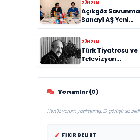
GÜNDEM
Açıkgöz Savunm
Sanayi AŞ Yeni
Yönetim Kurulunu
Açıkladı ve
GÜNDEM
Savunma
Türk Tiyatrosu ve
Sanayinde Kürese
Televizyon
Vizyon Vurgusu
Dünyasının Usta
İsmi Can Kolukısa
Hayatını Kaybetti
Yorumlar (0)
Henüz yorum yazılmamış. İlk görüşü siz bildir
FIKIR BELIRT