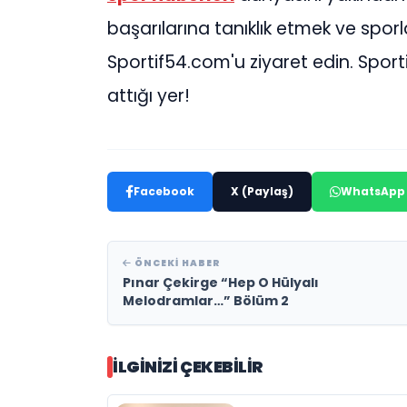
başarılarına tanıklık etmek ve sporla
Sportif54.com'u ziyaret edin. Spor
attığı yer!
Facebook
X (Paylaş)
WhatsApp
ÖNCEKI HABER
Pınar Çekirge “Hep O Hülyalı
Melodramlar…” Bölüm 2
İLGINIZI ÇEKEBILIR