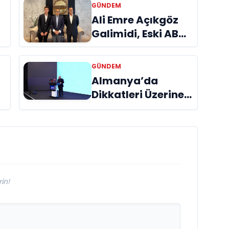
GÜNDEM
a
Ali Emre Açıkgöz
Galimidi, Eski AB
Bakanı ve
Büyükelçi Egemen
GÜNDEM
Bağış ile Bir Araya
Almanya’da
l
Geldi
Dikkatleri Üzerine
Çeken Türk
Firması: Taşyapı
in!