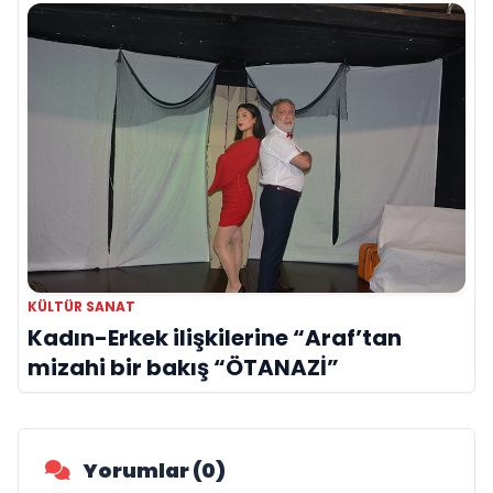
Gibi”
KÜLTÜR SANAT
Kadın-Erkek ilişkilerine “Araf’tan
mizahi bir bakış “ÖTANAZİ”
Yorumlar (0)