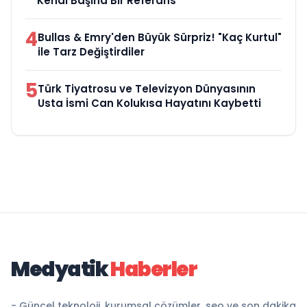
Kendi Başına Bir Referans”
4
Bullas & Emry'den Büyük Sürpriz! "Kaç Kurtul"
ile Tarz Değiştirdiler
5
Türk Tiyatrosu ve Televizyon Dünyasının
Usta İsmi Can Kolukısa Hayatını Kaybetti
Medyatik
Haberler
- Güncel teknoloji, kurumsal çözümler, seo ve son dakika