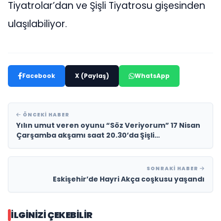
Tiyatrolar’dan ve Şişli Tiyatrosu gişesinden
ulaşılabiliyor.
Facebook
X (Paylaş)
WhatsApp
ÖNCEKI HABER
Yılın umut veren oyunu “Söz Veriyorum” 17 Nisan
Çarşamba akşamı saat 20.30’da Şişli
Tiyatrosu’nda sahneleniyor.
SONRAKI HABER
Eskişehir’de Hayri Akça coşkusu yaşandı
İLGINIZI ÇEKEBILIR