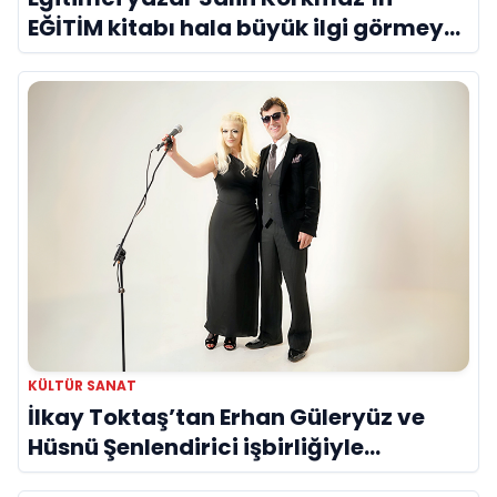
EĞİTİM kitabı hala büyük ilgi görmeye
devam ediyor
KÜLTÜR SANAT
İlkay Toktaş’tan Erhan Güleryüz ve
Hüsnü Şenlendirici işbirliğiyle
duygusal bir aşk manifestosu: “Deliler