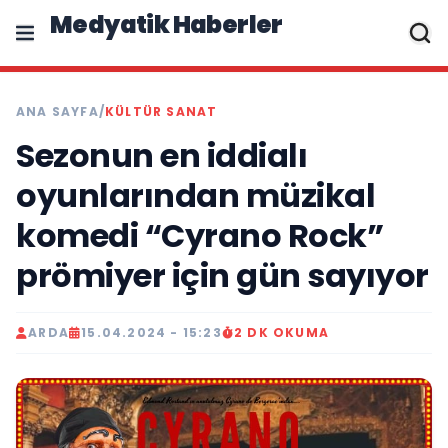
Medyatik Haberler
ANA SAYFA
/
KÜLTÜR SANAT
Sezonun en iddialı
oyunlarından müzikal
komedi “Cyrano Rock”
prömiyer için gün sayıyor
ARDA
15.04.2024 - 15:23
2 DK OKUMA