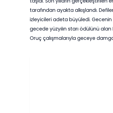
taşıdı. Son yılların gerçekleştirilen en
tarafından ayakta alkışlandı. Defil
izleyicileri adeta büyüledi. Gecenin
gecede yüzyılın starı ödülünü alan
Oruç çalışmalarıyla geceye damgas