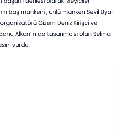
 başarılı defilesi olarak izleyiciler
enin baş mankeni , ünlü manken Sevil Uyar
 organizatörü Gizem Deniz Kirişci ve
 Banu Alkan’ın da tasarımcısı olan Selma
ını vurdu.