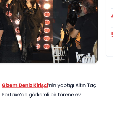
ı
Gizem Deniz Kirişci
’nin yaptığı Altın Taç
a Portaxe’de görkemli bir törene ev