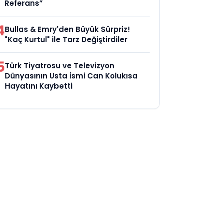
Referans”
4
Bullas & Emry'den Büyük Sürpriz!
"Kaç Kurtul" ile Tarz Değiştirdiler
5
Türk Tiyatrosu ve Televizyon
Dünyasının Usta İsmi Can Kolukısa
Hayatını Kaybetti