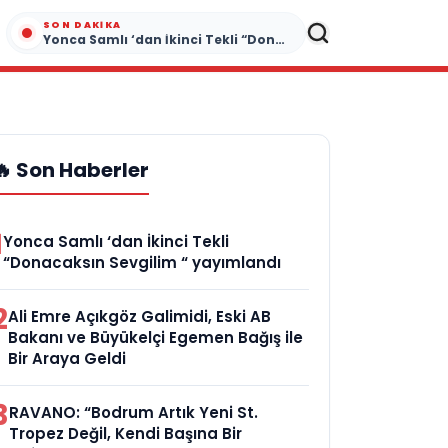
SON DAKIKA
Yonca Samlı ‘dan İkinci Tekli “Donacaksın Sevgilim “ yayımlandı
🔥 Son Haberler
1
Yonca Samlı ‘dan İkinci Tekli
“Donacaksın Sevgilim “ yayımlandı
2
Ali Emre Açıkgöz Galimidi, Eski AB
Bakanı ve Büyükelçi Egemen Bağış ile
Bir Araya Geldi
3
RAVANO: “Bodrum Artık Yeni St.
Tropez Değil, Kendi Başına Bir