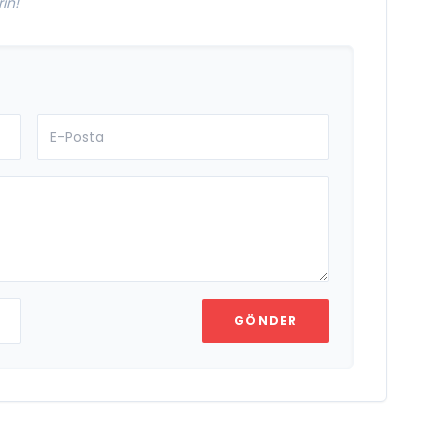
in!
GÖNDER