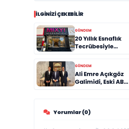
İLGINIZI ÇEKEBILIR
GÜNDEM
20 Yıllık Esnaflık
Tecrübesiyle
Kızıltepe'ye Yeni
Bir Marka
GÜNDEM
Kazandırdı
Ali Emre Açıkgöz
Galimidi, Eski AB
Bakanı ve
Büyükelçi Egemen
Bağış ile Bir Araya
Yorumlar (0)
Geldi