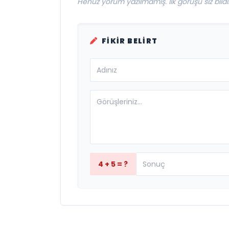
Henüz yorum yazılmamış. İlk görüşü siz bildir
FIKIR BELIRT
4 + 5 = ?