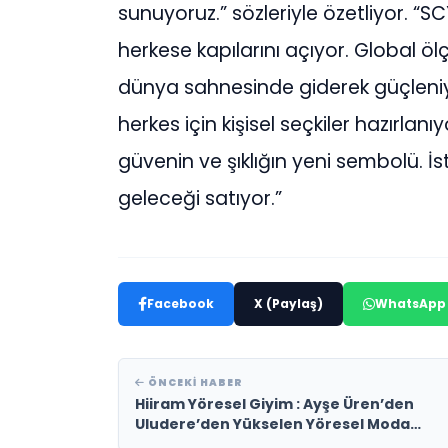
sunuyoruz.” sözleriyle özetliyor. “
herkese kapılarını açıyor. Global öl
dünya sahnesinde giderek güçleniyor
herkes için kişisel seçkiler hazırla
güvenin ve şıklığın yeni sembolü. İ
geleceği satıyor.”
Facebook
X (Paylaş)
WhatsApp
ÖNCEKI HABER
Hiiram Yöresel Giyim : Ayşe Üren’den
Uludere’den Yükselen Yöresel Moda
Markası