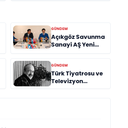
GÜNDEM
Açıkgöz Savunma
Sanayi AŞ Yeni
Yönetim Kurulunu
Açıkladı ve
GÜNDEM
Savunma
Türk Tiyatrosu ve
Sanayinde Küresel
Televizyon
Vizyon Vurgusu
Dünyasının Usta
İsmi Can Kolukısa
Hayatını Kaybetti