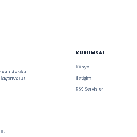
KURUMSAL
Künye
e son dakika
İletişim
ulaştırıyoruz.
RSS Servisleri
ır.