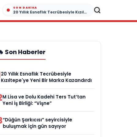
SON DAKIKA
20 Yıllık Esnaflık Tecrübesiyle Kızıltepe'ye Yeni Bir Marka Kazandırdı
🔥 Son Haberler
1
20 Yıllık Esnaflık Tecrübesiyle
Kızıltepe'ye Yeni Bir Marka Kazandırdı
2
M Lisa ve Dolu Kadehi Ters Tut’tan
Yeni İş Birliği: “Vişne”
3
“Düğün Şarkıcısı” seyircisiyle
buluşmak için gün sayıyor