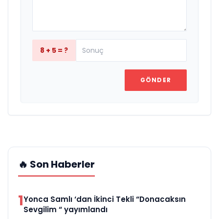
8 + 5 = ?
GÖNDER
🔥 Son Haberler
1
Yonca Samlı ‘dan İkinci Tekli “Donacaksın
Sevgilim “ yayımlandı