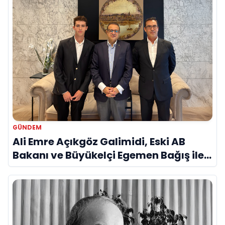
GÜNDEM
Ali Emre Açıkgöz Galimidi, Eski AB
Bakanı ve Büyükelçi Egemen Bağış ile
Bir Araya Geldi