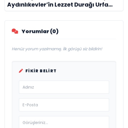
Aydınlıkevler’in Lezzet Durağı Urfa
Damak
Yorumlar (0)
Henüz yorum yazılmamış. İlk görüşü siz bildirin!
FIKIR BELIRT