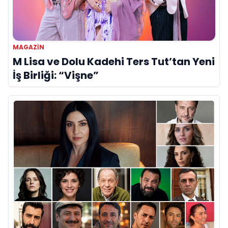
MAGAZİN
M Lisa ve Dolu Kadehi Ters Tut’tan Yeni
İş Birliği: “Vişne”