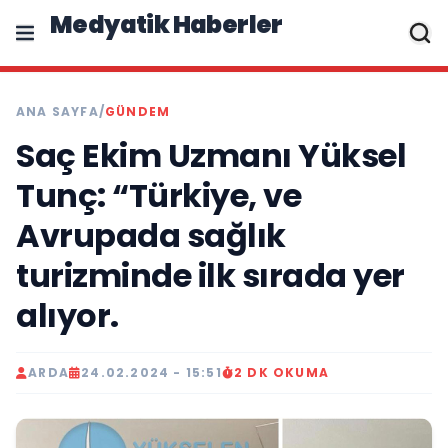
Medyatik Haberler
ANA SAYFA
/
GÜNDEM
Saç Ekim Uzmanı Yüksel
Tunç: “Türkiye, ve
Avrupada sağlık
turizminde ilk sırada yer
alıyor.
ARDA
24.02.2024 - 15:51
2 DK OKUMA