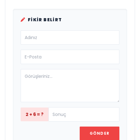
FIKIR BELIRT
2 + 6 = ?
GÖNDER