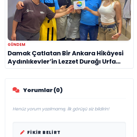
GÜNDEM
Damak Çatlatan Bir Ankara Hikâyesi
Aydınlıkevler’in Lezzet Durağı Urfa
Damak
Yorumlar (0)
Henüz yorum yazılmamış. İlk görüşü siz bildirin!
FIKIR BELIRT