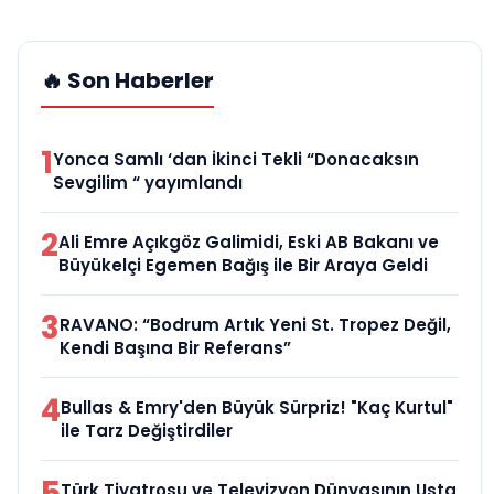
🔥 Son Haberler
1
Yonca Samlı ‘dan İkinci Tekli “Donacaksın
Sevgilim “ yayımlandı
2
Ali Emre Açıkgöz Galimidi, Eski AB Bakanı ve
Büyükelçi Egemen Bağış ile Bir Araya Geldi
3
RAVANO: “Bodrum Artık Yeni St. Tropez Değil,
Kendi Başına Bir Referans”
4
Bullas & Emry'den Büyük Sürpriz! "Kaç Kurtul"
ile Tarz Değiştirdiler
5
Türk Tiyatrosu ve Televizyon Dünyasının Usta