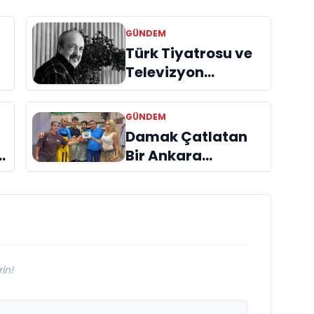
GÜNDEM
Türk Tiyatrosu ve
Televizyon
Dünyasının Usta
İsmi Can Kolukısa
GÜNDEM
Hayatını Kaybetti
Damak Çatlatan
Bir Ankara
Hikâyesi
Aydınlıkevler’in
Lezzet Durağı Urfa
Damak
in!