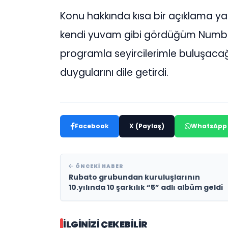
Konu hakkında kısa bir açıklama ya
kendi yuvam gibi gördüğüm Number
programla seyircilerimle buluşaca
duygularını dile getirdi.
Facebook
X (Paylaş)
WhatsApp
ÖNCEKI HABER
Rubato grubundan kuruluşlarının
10.yılında 10 şarkılık “5” adlı albüm geldi
İLGINIZI ÇEKEBILIR