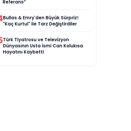
Referans”
4
Bullas & Emry'den Büyük Sürpriz!
"Kaç Kurtul" ile Tarz Değiştirdiler
5
Türk Tiyatrosu ve Televizyon
Dünyasının Usta İsmi Can Kolukısa
Hayatını Kaybetti