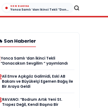
SON DAKIKA
Yonca Samlı ‘dan İkinci Tekli “Donacaksın Sevgilim “ yayımlandı
🔥 Son Haberler
1
Yonca Samlı ‘dan İkinci Tekli
“Donacaksın Sevgilim “ yayımlandı
2
Ali Emre Açıkgöz Galimidi, Eski AB
Bakanı ve Büyükelçi Egemen Bağış ile
Bir Araya Geldi
3
RAVANO: “Bodrum Artık Yeni St.
Tropez Değil, Kendi Başına Bir