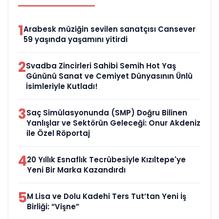
1
Arabesk müziğin sevilen sanatçısı Cansever
59 yaşında yaşamını yitirdi
2
Svadba Zincirleri Sahibi Semih Hot Yaş
Gününü Sanat ve Cemiyet Dünyasının Ünlü
İsimleriyle Kutladı!
3
Saç Simülasyonunda (SMP) Doğru Bilinen
Yanlışlar ve Sektörün Geleceği: Onur Akdeniz
ile Özel Röportaj
4
20 Yıllık Esnaflık Tecrübesiyle Kızıltepe'ye
Yeni Bir Marka Kazandırdı
5
M Lisa ve Dolu Kadehi Ters Tut’tan Yeni İş
Birliği: “Vişne”