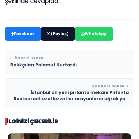
şeklinde cevapladı.
Facebook
X (Paylaş)
WhatsApp
ÖNCEKI HABER
Balıkçıları Palamut Kurtardı
SONRAKI HABER
İstanbul’un yeni pırlanta mekanı Pırlanta
Restaurant özel lezzetler arayanların uğrak yeri
oldu
İLGINIZI ÇEKEBILIR