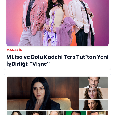
MAGAZİN
M Lisa ve Dolu Kadehi Ters Tut’tan Yeni
İş Birliği: “Vişne”