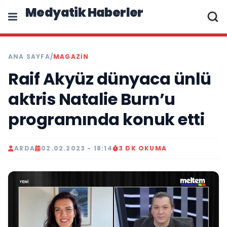
Medyatik Haberler
ANA SAYFA
/
MAGAZİN
Raif Akyüz dünyaca ünlü
aktris Natalie Burn’u
programında konuk etti
ARDA
02.02.2023 - 18:14
3 DK OKUMA