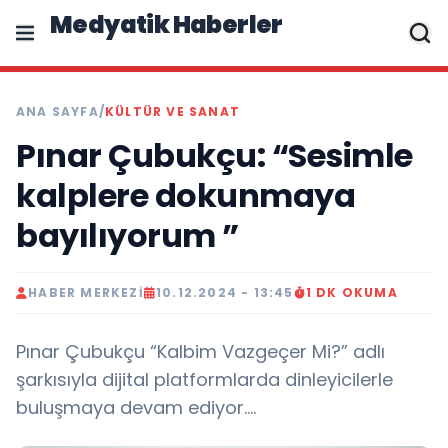
Medyatik Haberler
ANA SAYFA
/
KÜLTÜR VE SANAT
Pınar Çubukçu: “Sesimle
kalplere dokunmaya
bayılıyorum ”
HABER MERKEZI
10.12.2024 - 13:45
1 DK OKUMA
Pınar Çubukçu “Kalbim Vazgeçer Mi?” adlı
şarkısıyla dijital platformlarda dinleyicilerle
buluşmaya devam ediyor....