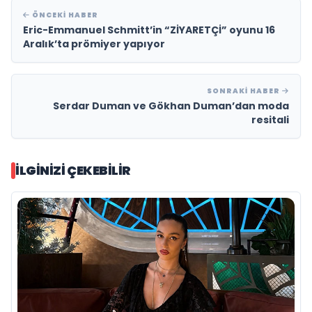
ÖNCEKI HABER
Eric-Emmanuel Schmitt’in “ZİYARETÇİ” oyunu 16
Aralık’ta prömiyer yapıyor
SONRAKI HABER
Serdar Duman ve Gökhan Duman’dan moda
resitali
İLGINIZI ÇEKEBILIR