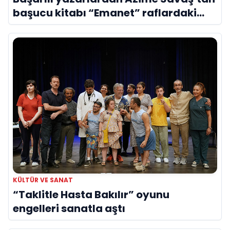
başucu kitabı “Emanet” raflardaki
yerini aldı
KÜLTÜR VE SANAT
“Taklitle Hasta Bakılır” oyunu
engelleri sanatla aştı