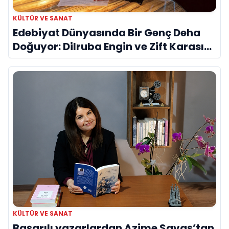
KÜLTÜR VE SANAT
Edebiyat Dünyasında Bir Genç Deha
Doğuyor: Dilruba Engin ve Zift Karası
Evreni ‘AVENOİR’
KÜLTÜR VE SANAT
Başarılı yazarlardan Azime Savaş’tan