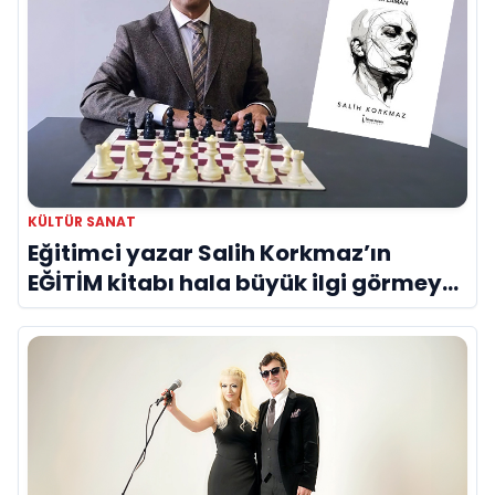
KÜLTÜR SANAT
Eğitimci yazar Salih Korkmaz’ın
EĞİTİM kitabı hala büyük ilgi görmeye
devam ediyor