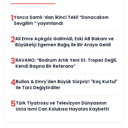
1
Yonca Samlı ‘dan İkinci Tekli “Donacaksın
Sevgilim “ yayımlandı
2
Ali Emre Açıkgöz Galimidi, Eski AB Bakanı ve
Büyükelçi Egemen Bağış ile Bir Araya Geldi
3
RAVANO: “Bodrum Artık Yeni St. Tropez Değil,
Kendi Başına Bir Referans”
4
Bullas & Emry'den Büyük Sürpriz! "Kaç Kurtul"
ile Tarz Değiştirdiler
5
Türk Tiyatrosu ve Televizyon Dünyasının
Usta İsmi Can Kolukısa Hayatını Kaybetti