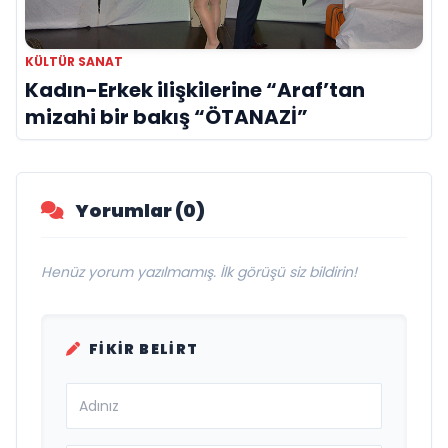
KÜLTÜR SANAT
Kadın-Erkek ilişkilerine “Araf’tan
mizahi bir bakış “ÖTANAZİ”
Yorumlar (0)
Henüz yorum yazılmamış. İlk görüşü siz bildirin!
FIKIR BELIRT