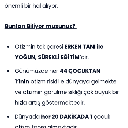
önemli bir hal alıyor.
Bunları Biliyor musunuz?
Otizmin tek çaresi
ERKEN TANI ile
YOĞUN, SÜREKLİ EĞİTİM
’dir.
Günümüzde her
44 ÇOCUKTAN
1’inin
otizm riski ile dünyaya gelmekte
ve otizmin görülme sıklığı çok büyük bir
hızla artış göstermektedir.
Dünyada
her 20 DAKİKADA 1
çocuk
otizm tanısı almaktadır.