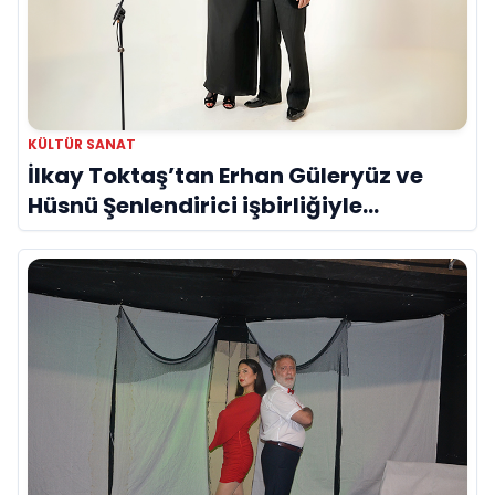
KÜLTÜR SANAT
İlkay Toktaş’tan Erhan Güleryüz ve
Hüsnü Şenlendirici işbirliğiyle
duygusal bir aşk manifestosu: “Deliler
Gibi”