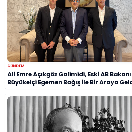
GÜNDEM
Ali Emre Açıkgöz Galimidi, Eski AB Bakanı
Büyükelçi Egemen Bağış ile Bir Araya Gel