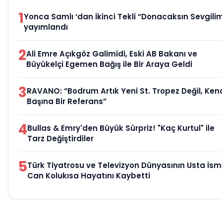
1
Yonca Samlı ‘dan İkinci Tekli “Donacaksın Sevgilim
yayımlandı
2
Ali Emre Açıkgöz Galimidi, Eski AB Bakanı ve
Büyükelçi Egemen Bağış ile Bir Araya Geldi
3
RAVANO: “Bodrum Artık Yeni St. Tropez Değil, Ken
Başına Bir Referans”
4
Bullas & Emry'den Büyük Sürpriz! "Kaç Kurtul" ile
Tarz Değiştirdiler
5
Türk Tiyatrosu ve Televizyon Dünyasının Usta İsm
Can Kolukısa Hayatını Kaybetti