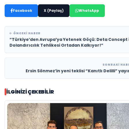
Facebook
X (Paylaş)
WhatsApp
ÖNCEKI HABER
“Türkiye’den Avrupa’ya Yetenek Göçü: Deta Concept i
Dolandırıcılık Tehlikesi Ortadan Kalkıyor!”
SONRAKI HAB
Ersin Sönmez’in yeni teklisi “Kanıtlı Delilli” yay
İLGINIZI ÇEKEBILIR