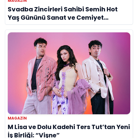
MAGAZİN
Svadba Zincirleri Sahibi Semih Hot
Yaş Gününü Sanat ve Cemiyet
Dünyasının Ünlü İsimleriyle Kutladı!
MAGAZİN
M Lisa ve Dolu Kadehi Ters Tut’tan Yeni
İş Birliği: “Vişne”