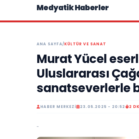
Medyatik Haberler
ANA SAYFA
/
KÜLTÜR VE SANAT
Murat Yücel eserl
Uluslararası Çağ
sanatseverlerle 
HABER MERKEZI
23.05.2025 - 20:52
2 D
..