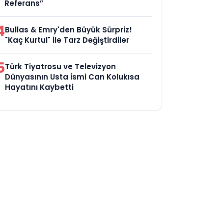
Referans”
4
Bullas & Emry'den Büyük Sürpriz!
"Kaç Kurtul" ile Tarz Değiştirdiler
5
Türk Tiyatrosu ve Televizyon
Dünyasının Usta İsmi Can Kolukısa
Hayatını Kaybetti