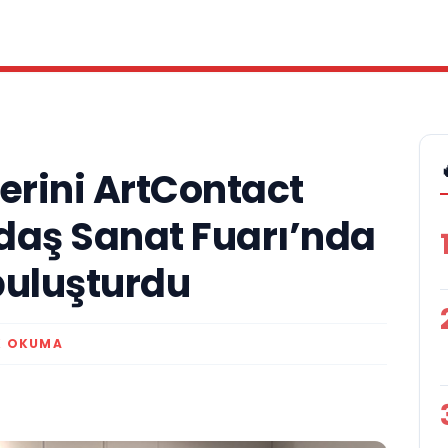
erini ArtContact
daş Sanat Fuarı’nda
buluşturdu
K OKUMA