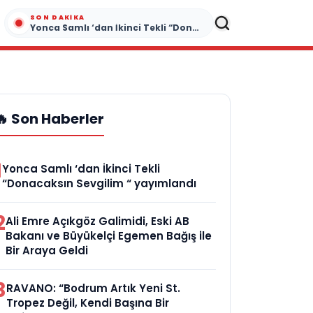
SON DAKIKA
Yonca Samlı ‘dan İkinci Tekli “Donacaksın Sevgilim “ yayımlandı
🔥 Son Haberler
1
Yonca Samlı ‘dan İkinci Tekli
“Donacaksın Sevgilim “ yayımlandı
2
Ali Emre Açıkgöz Galimidi, Eski AB
Bakanı ve Büyükelçi Egemen Bağış ile
Bir Araya Geldi
3
RAVANO: “Bodrum Artık Yeni St.
Tropez Değil, Kendi Başına Bir