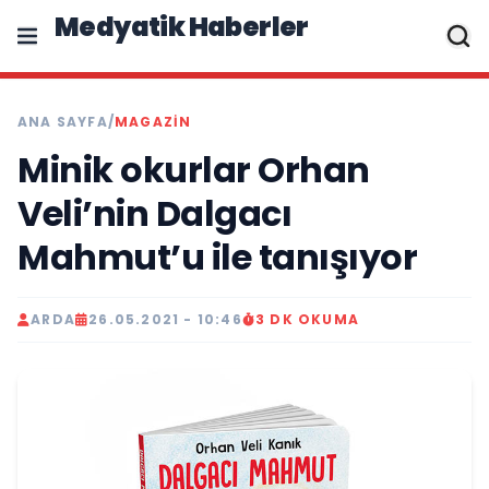
Medyatik Haberler
ANA SAYFA
/
MAGAZİN
Minik okurlar Orhan
Veli’nin Dalgacı
Mahmut’u ile tanışıyor
ARDA
26.05.2021 - 10:46
3 DK OKUMA