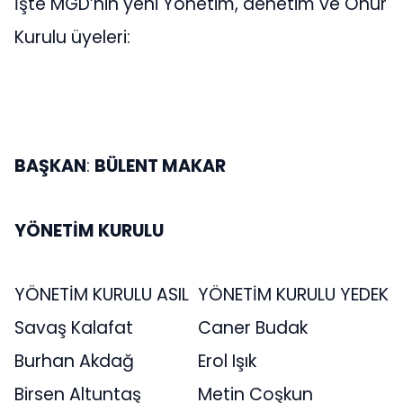
İşte MGD’nin yeni Yönetim, denetim ve Onur
Kurulu üyeleri:
BAŞKAN
:
BÜLENT MAKAR
YÖNETİM KURULU
YÖNETİM KURULU ASIL
YÖNETİM KURULU YEDEK
Savaş Kalafat
Caner Budak
Burhan Akdağ
Erol Işık
Birsen Altuntaş
Metin Coşkun