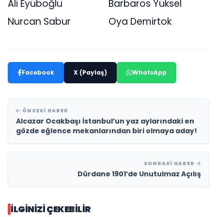
Ali Eyüboğlu
Barbaros Yüksel
Nurcan Sabur
Oya Demirtok
Facebook
X (Paylaş)
WhatsApp
ÖNCEKI HABER
Alcazar Ocakbaşı İstanbul’un yaz aylarındaki en
gözde eğlence mekanlarından biri olmaya aday!
SONRAKI HABER
Dürdane 1901’de Unutulmaz Açılış
İLGINIZI ÇEKEBILIR