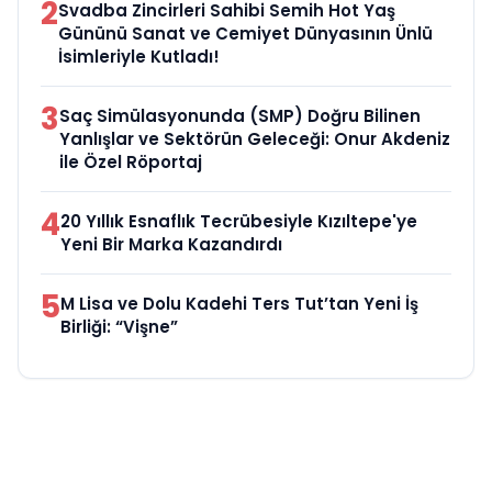
2
Svadba Zincirleri Sahibi Semih Hot Yaş
Gününü Sanat ve Cemiyet Dünyasının Ünlü
İsimleriyle Kutladı!
3
Saç Simülasyonunda (SMP) Doğru Bilinen
Yanlışlar ve Sektörün Geleceği: Onur Akdeniz
ile Özel Röportaj
4
20 Yıllık Esnaflık Tecrübesiyle Kızıltepe'ye
Yeni Bir Marka Kazandırdı
5
M Lisa ve Dolu Kadehi Ters Tut’tan Yeni İş
Birliği: “Vişne”