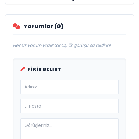
Savunma Sanayinde Küresel Vizyon
Vurgusu
Yorumlar (0)
Henüz yorum yazılmamış. İlk görüşü siz bildirin!
FIKIR BELIRT