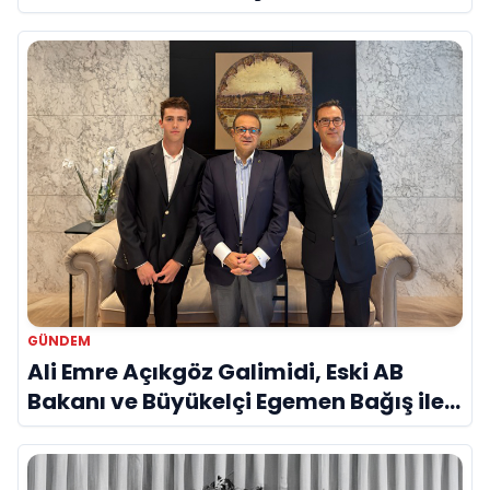
Savunma Sanayinde Küresel Vizyon
Vurgusu
GÜNDEM
Ali Emre Açıkgöz Galimidi, Eski AB
Bakanı ve Büyükelçi Egemen Bağış ile
Bir Araya Geldi