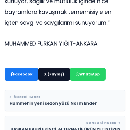
kutluyor, sağlık ve mutluluk içinde nice
bayramlara kavuşmak temennisiyle en
içten sevgi ve saygılarımı sunuyorum.”
MUHAMMED FURKAN YİĞİT-ANKARA
Facebook
X (Paylaş)
WhatsApp
ÖNCEKI HABER
Hummel’in yeni sezon yüzü Norm Ender
SONRAKI HABER
BAŞKAN BAHRİ EKİNCİ, ALTERNATİF ÜRÜN YETİŞTİREN