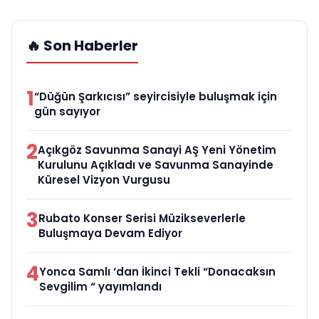
🔥 Son Haberler
1
“Düğün Şarkıcısı” seyircisiyle buluşmak için
gün sayıyor
2
Açıkgöz Savunma Sanayi AŞ Yeni Yönetim
Kurulunu Açıkladı ve Savunma Sanayinde
Küresel Vizyon Vurgusu
3
Rubato Konser Serisi Müzikseverlerle
Buluşmaya Devam Ediyor
4
Yonca Samlı ‘dan İkinci Tekli “Donacaksın
Sevgilim “ yayımlandı