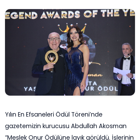
Yılın En Efsaneleri Ödül Töreni’nde
gazetemizin kurucusu Abdullah Akosman
“Meslek Onur Ödülüne layık görüldü. İşlerinin