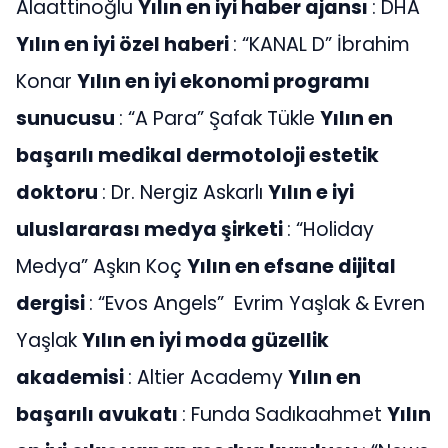
Alaattinoğlu
Yılın en iyi haber ajansı
: DHA
Yılın en iyi özel haberi
: “KANAL D” İbrahim
Konar
Yılın en iyi ekonomi programı
sunucusu
: “A Para” Şafak Tükle
Yılın en
başarılı medikal dermotoloji estetik
doktoru
: Dr. Nergiz Askarlı
Yılın e iyi
uluslararası medya şirketi
: “Holiday
Medya” Aşkın Koç
Yılın en efsane dijital
dergisi
: “Evos Angels” Evrim Yaşlak & Evren
Yaşlak
Yılın en iyi moda güzellik
akademisi
: Altier Academy
Yılın en
başarılı avukatı
: Funda Sadıkaahmet
Yılın