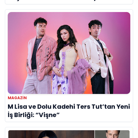
Dünyasının Ünlü İsimleriyle Kutladı!
MAGAZİN
M Lisa ve Dolu Kadehi Ters Tut’tan Yeni
İş Birliği: “Vişne”