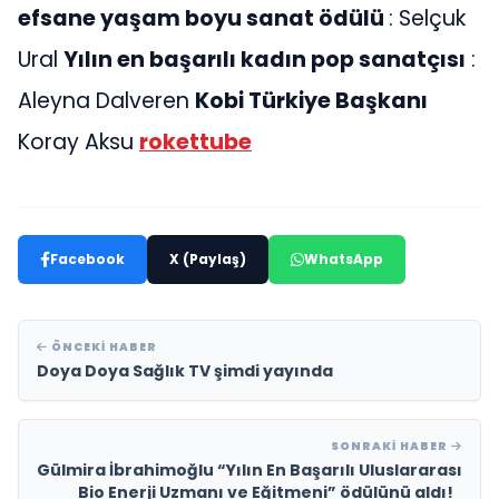
efsane yaşam boyu sanat ödülü
: Selçuk
Ural
Yılın en başarılı kadın pop sanatçısı
:
Aleyna Dalveren
Kobi Türkiye Başkanı
Koray Aksu
rokettube
Facebook
X (Paylaş)
WhatsApp
ÖNCEKI HABER
Doya Doya Sağlık TV şimdi yayında
SONRAKI HABER
Gülmira İbrahimoğlu “Yılın En Başarılı Uluslararası
Bio Enerji Uzmanı ve Eğitmeni” ödülünü aldı!