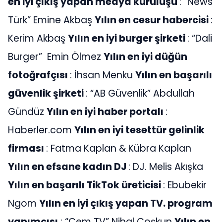
en iyi çıkış yapan medya kuruluşu
: “News
Türk” Emine Akbaş
Yılın en cesur habercisi
:
Kerim Akbaş
Yılın en iyi burger şirketi
: “Dali
Burger” Emin Ölmez
Yılın en iyi düğün
fotoğrafçısı
: İhsan Menku
Yılın en başarılı
güvenlik şirketi
: “AB Güvenlik” Abdullah
Gündüz
Yılın en iyi haber portalı
:
Haberler.com
Yılın en iyi tesettür gelinlik
firması
: Fatma Kaplan & Kübra Kaplan
Yılın en efsane kadın DJ
: DJ. Melis Akışka
Yılın en başarılı TikTok üreticisi
: Ebubekir
Ngom
Yılın en iyi çıkış yapan TV. program
yapımcısı
: “Cem TV” Nihal Coşkun
Yılın en