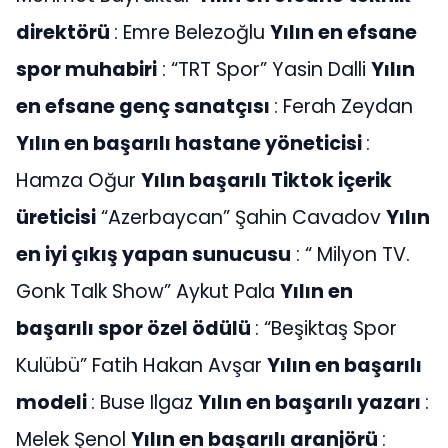
direktörü
: Emre Belezoğlu
Yılın en efsane
spor muhabiri
: “TRT Spor” Yasin Dalli
Yılın
en efsane genç sanatçısı
: Ferah Zeydan
Yılın en başarılı hastane yöneticisi
:
Hamza Oğur
Yılın başarılı Tiktok içerik
üreticisi
“Azerbaycan” Şahin Cavadov
Yılın
en iyi çıkış yapan sunucusu
: “ Milyon TV.
Gonk Talk Show” Aykut Pala
Yılın en
başarılı spor özel ödülü
: “Beşiktaş Spor
Kulübü” Fatih Hakan Avşar
Yılın en başarılı
modeli
: Buse Ilgaz
Yılın en başarılı yazarı
:
Melek Şenol
Yılın en başarılı aranjörü
: