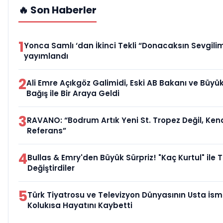
🔥 Son Haberler
1
Yonca Samlı ‘dan İkinci Tekli “Donacaksın Sevgilim
yayımlandı
2
Ali Emre Açıkgöz Galimidi, Eski AB Bakanı ve Büy
Bağış ile Bir Araya Geldi
3
RAVANO: “Bodrum Artık Yeni St. Tropez Değil, Kend
Referans”
4
Bullas & Emry'den Büyük Sürpriz! "Kaç Kurtul" ile 
Değiştirdiler
5
Türk Tiyatrosu ve Televizyon Dünyasının Usta İsm
Kolukısa Hayatını Kaybetti