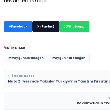
devam etmektedir.
Facebook
X (Paylaş)
WhatsApp
ETIKETLER
##AygünKaradoğan
#Aygün Karadoğan
ÖNCEKI HABER
Nato Zirvesi'nde Taksiler Türkiye'nin Tanıtım Fırsat
Rekla