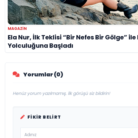
MAGAZİN
Ela Nur, İlk Teklisi “Bir Nefes Bir Gölge” il
Yolculuğuna Başladı
Yorumlar (0)
Henüz yorum yazılmamış. İlk görüşü siz bildirin!
FIKIR BELIRT