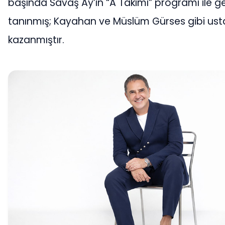
başında Savaş Ay’ın “A Takımı” programı ile gen
tanınmış; Kayahan ve Müslüm Gürses gibi ustal
kazanmıştır.