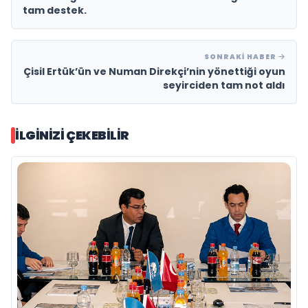
tam destek.
SONRAKI HABER
Çisil Ertük’ün ve Numan Direkçi’nin yönettiği oyun
seyirciden tam not aldı
İLGINIZI ÇEKEBILIR