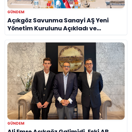
GÜNDEM
Açıkgöz Savunma Sanayi AŞ Yeni
Yönetim Kurulunu Açıkladı ve
Savunma Sanayinde Küresel Vizyon
Vurgusu
GÜNDEM
Ali Emre Açıkgöz Galimidi, Eski AB